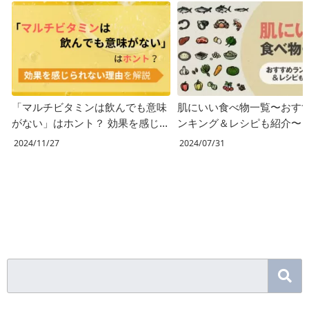
「マルチビタミンは飲んでも意味
肌にいい食べ物一覧〜おす
がない」はホント？ 効果を感じ
ンキング＆レシピも紹介〜
られない理由を解説
2024/11/27
2024/07/31