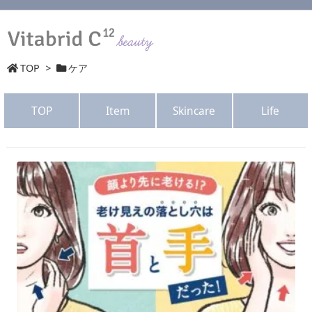
TOP
>
ケア
TOP
Item
Skincare
Life