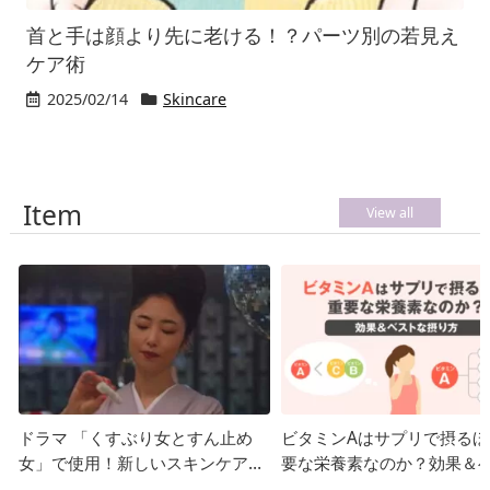
首と手は顔より先に老ける！？パーツ別の若見え
ケア術
2025/02/14
Skincare
Item
View all
ドラマ 「くすぶり女とすん止め
ビタミンAはサプリで摂るほ
女」で使用！新しいスキンケアは
要な栄養素なのか？効果＆
ビタミンC？
な摂り方