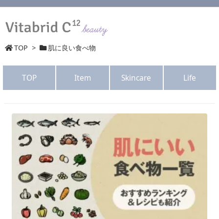
TOP
>
肌に良い食べ物
TOP
Item
Skincare
Life