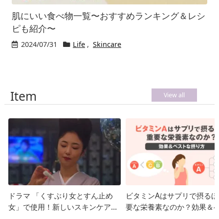
肌にいい食べ物一覧〜おすすめランキング＆レシ
ピも紹介〜
2024/07/31
Life
,
Skincare
Item
View all
ドラマ 「くすぶり女とすん止め
ビタミンAはサプリで摂るほ
女」で使用！新しいスキンケアは
要な栄養素なのか？効果＆
ビタミンC？
な摂り方