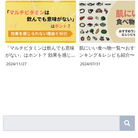
「マルチビタミンは飲んでも意味
肌にいい食べ物一覧〜おす
がない」はホント？ 効果を感じ
ンキング＆レシピも紹介〜
られない理由を解説
2024/11/27
2024/07/31