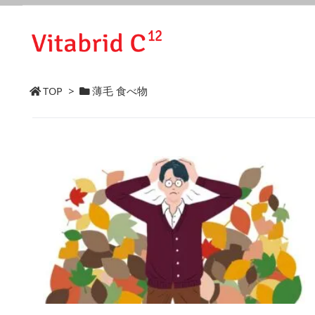
TOP
>
薄毛 食べ物