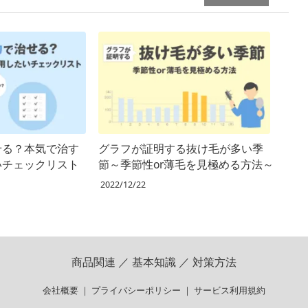
せる？本気で治す
グラフが証明する抜け毛が多い季
いチェックリスト
節～季節性or薄毛を見極める方法～
2022/12/22
商品関連
／
基本知識
／
対策方法
会社概要
｜
プライバシーポリシー
｜
サービス利用規約