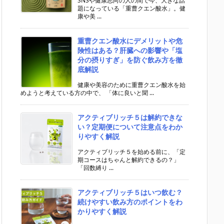
SNSや健康志向の人の間で今、大きな話
題になっている「重曹クエン酸水」。健
康や美 ...
重曹クエン酸水にデメリットや危
険性はある？肝臓への影響や「塩
分の摂りすぎ」を防ぐ飲み方を徹
底解説
健康や美容のために重曹クエン酸水を始
めようと考えている方の中で、 「体に良いと聞 ...
アクティブリッチ５は解約できな
い？定期便について注意点をわか
りやすく解説
アクティブリッチ５を始める前に、「定
期コースはちゃんと解約できるの？」
「回数縛り ...
アクティブリッチ５はいつ飲む？
続けやすい飲み方のポイントをわ
かりやすく解説