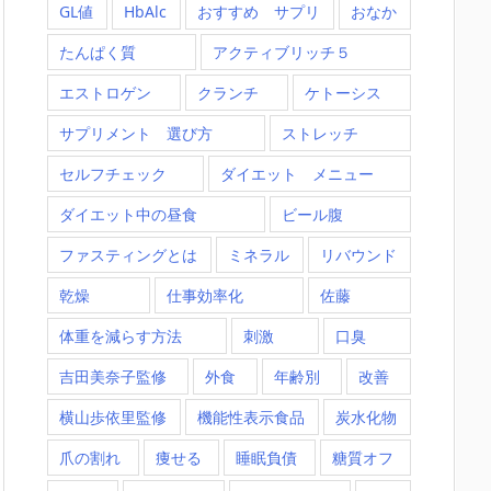
GL値
HbAlc
おすすめ サプリ
おなか
たんぱく質
アクティブリッチ５
エストロゲン
クランチ
ケトーシス
サプリメント 選び方
ストレッチ
セルフチェック
ダイエット メニュー
ダイエット中の昼食
ビール腹
ファスティングとは
ミネラル
リバウンド
乾燥
仕事効率化
佐藤
体重を減らす方法
刺激
口臭
吉田美奈子監修
外食
年齢別
改善
横山歩依里監修
機能性表示食品
炭水化物
爪の割れ
痩せる
睡眠負債
糖質オフ