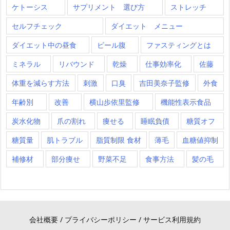
ケトーシス
サプリメント 選び方
ストレッチ
セルフチェック
ダイエット メニュー
ダイエット中の昼食
ビール腹
ファスティングとは
ミネラル
リバウンド
乾燥
仕事効率化
佐藤
体重を減らす方法
刺激
口臭
吉田美奈子監修
外食
年齢別
改善
横山歩依里監修
機能性表示食品
炭水化物
爪の割れ
痩せる
睡眠負債
糖質オフ
糖質量
肌トラブル
脂質制限 食材
薄毛
血糖値抑制
補修材
部分痩せ
野菜不足
食事方法
髪の毛
会社概要
/
プライバシーポリシー
/
サービス利用規約