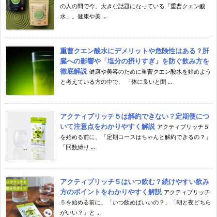
の人の間で今、大きな話題になっている「重曹クエン酸
水」。健康や美 ...
重曹クエン酸水にデメリットや危険性はある？肝
臓への影響や「塩分の摂りすぎ」を防ぐ飲み方を
徹底解説
健康や美容のために重曹クエン酸水を始めよう
と考えている方の中で、 「体に良いと聞 ...
アクティブリッチ５は解約できない？定期便につ
いて注意点をわかりやすく解説
アクティブリッチ５
を始める前に、「定期コースはちゃんと解約できるの？」
「回数縛り ...
アクティブリッチ５はいつ飲む？続けやすい飲み
方のポイントをわかりやすく解説
アクティブリッチ
５を始める前に、「いつ飲めばいいの？」「朝と夜どちら
がいい？」と ...