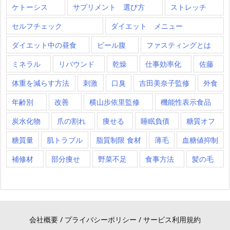
ケトーシス
サプリメント 選び方
ストレッチ
セルフチェック
ダイエット メニュー
ダイエット中の昼食
ビール腹
ファスティングとは
ミネラル
リバウンド
乾燥
仕事効率化
佐藤
体重を減らす方法
刺激
口臭
吉田美奈子監修
外食
年齢別
改善
横山歩依里監修
機能性表示食品
炭水化物
爪の割れ
痩せる
睡眠負債
糖質オフ
糖質量
肌トラブル
脂質制限 食材
薄毛
血糖値抑制
補修材
部分痩せ
野菜不足
食事方法
髪の毛
会社概要
/
プライバシーポリシー
/
サービス利用規約