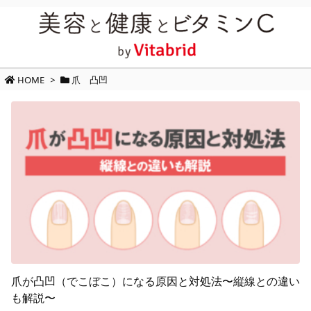
HOME
>
爪 凸凹
爪が凸凹（でこぼこ）になる原因と対処法〜縦線との違い
も解説〜