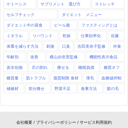
ケトーシス
サプリメント 選び方
ストレッチ
セルフチェック
ダイエット メニュー
ダイエット中の昼食
ビール腹
ファスティングとは
ミネラル
リバウンド
乾燥
仕事効率化
佐藤
体重を減らす方法
刺激
口臭
吉田美奈子監修
外食
年齢別
改善
横山歩依里監修
機能性表示食品
炭水化物
爪の割れ
痩せる
睡眠負債
糖質オフ
糖質量
肌トラブル
脂質制限 食材
薄毛
血糖値抑制
補修材
部分痩せ
野菜不足
食事方法
髪の毛
会社概要
/
プライバシーポリシー
/
サービス利用規約