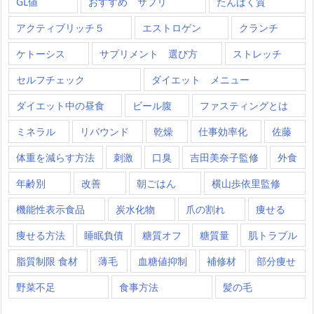
GL値
おすすめ サプリ
たんぱく質
アクティブリッチ５
エストロゲン
クランチ
ケトーシス
サプリメント 選び方
ストレッチ
セルフチェック
ダイエット メニュー
ダイエット中の昼食
ビール腹
ファスティングとは
ミネラル
リバウンド
乾燥
仕事効率化
佐藤
体重を減らす方法
刺激
口臭
吉田美奈子監修
外食
年齢別
改善
朝ごはん
横山歩依里監修
機能性表示食品
炭水化物
爪の割れ
痩せる
痩せる方法
睡眠負債
糖質オフ
糖質量
肌トラブル
脂質制限 食材
薄毛
血糖値抑制
補修材
部分痩せ
野菜不足
食事方法
髪の毛