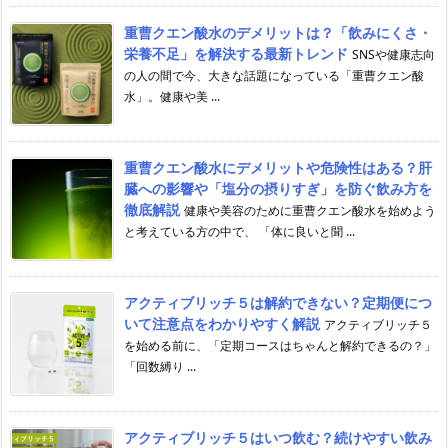
重曹クエン酸水のデメリットは？「飲みにくさ・
栄養不足」を解決する最新トレンド
SNSや健康志向
の人の間で今、大きな話題になっている「重曹クエン酸
水」。健康や美 ...
重曹クエン酸水にデメリットや危険性はある？肝
臓への影響や「塩分の摂りすぎ」を防ぐ飲み方を
徹底解説
健康や美容のために重曹クエン酸水を始めよう
と考えている方の中で、 「体に良いと聞 ...
アクティブリッチ５は解約できない？定期便につ
いて注意点をわかりやすく解説
アクティブリッチ５
を始める前に、「定期コースはちゃんと解約できるの？」
「回数縛り ...
アクティブリッチ５はいつ飲む？続けやすい飲み