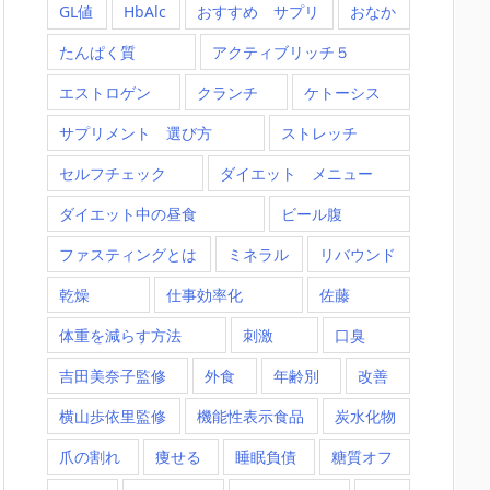
GL値
HbAlc
おすすめ サプリ
おなか
たんぱく質
アクティブリッチ５
エストロゲン
クランチ
ケトーシス
サプリメント 選び方
ストレッチ
セルフチェック
ダイエット メニュー
ダイエット中の昼食
ビール腹
ファスティングとは
ミネラル
リバウンド
乾燥
仕事効率化
佐藤
体重を減らす方法
刺激
口臭
吉田美奈子監修
外食
年齢別
改善
横山歩依里監修
機能性表示食品
炭水化物
爪の割れ
痩せる
睡眠負債
糖質オフ