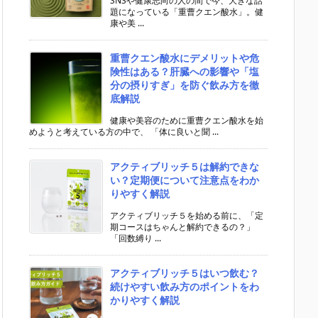
SNSや健康志向の人の間で今、大きな話
題になっている「重曹クエン酸水」。健
康や美 ...
重曹クエン酸水にデメリットや危
険性はある？肝臓への影響や「塩
分の摂りすぎ」を防ぐ飲み方を徹
底解説
健康や美容のために重曹クエン酸水を始
めようと考えている方の中で、 「体に良いと聞 ...
アクティブリッチ５は解約できな
い？定期便について注意点をわか
りやすく解説
アクティブリッチ５を始める前に、「定
期コースはちゃんと解約できるの？」
「回数縛り ...
アクティブリッチ５はいつ飲む？
続けやすい飲み方のポイントをわ
かりやすく解説