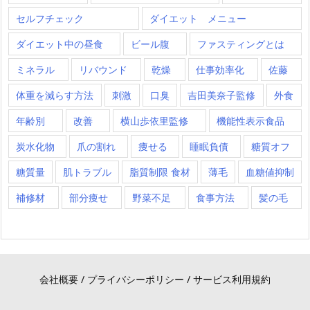
セルフチェック
ダイエット メニュー
ダイエット中の昼食
ビール腹
ファスティングとは
ミネラル
リバウンド
乾燥
仕事効率化
佐藤
体重を減らす方法
刺激
口臭
吉田美奈子監修
外食
年齢別
改善
横山歩依里監修
機能性表示食品
炭水化物
爪の割れ
痩せる
睡眠負債
糖質オフ
糖質量
肌トラブル
脂質制限 食材
薄毛
血糖値抑制
補修材
部分痩せ
野菜不足
食事方法
髪の毛
会社概要
/
プライバシーポリシー
/
サービス利用規約