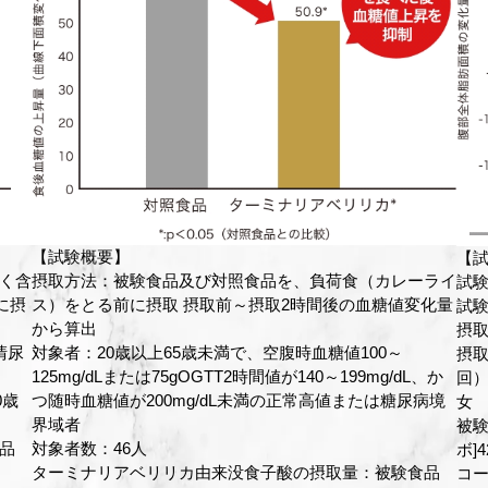
【試験概要】
【
ライ
試験デザイン：プラセボ対照ランダム化二重盲検並行群間
試
化量
試験
試
摂取期間：12週間
摂取
摂取タイミング：食事とともに試験食品を摂取（1日2
摂取
、か
回）BMI23以上30未満、20歳以上65歳未満の健常成人男
回）
病境
女
女
被験者数：被験食品[アクティブ]41名、対照食品[プラセ
被験
ボ]42名 試験開始前と同様の生活を送ること、多量のアル
ボ]
品
コール摂取をしないこと、夕食後2時間以内に就寝しない
コ