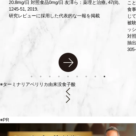
,
こと、22時以降間食を含む食事の摂取をしないこと、各
こ
食事の間隔を3時間以上あけることなどを、試験期間を通
食
じての注意事項として被験者に説明した。
じ
被験食品[アクティブ]：ターミナリアファースト プロフェ
被験
ッショナル5
ッシ
対照食品[プラセボ]：被験食品中のターミナリアベリリカ
対照
抽出物をカラメルに置き換え 眞志喜ら, 薬理と治療, 49(2),
抽出
305-312, 2021
305-
※ターミナリアベリリカ由来没食子酸
※PR