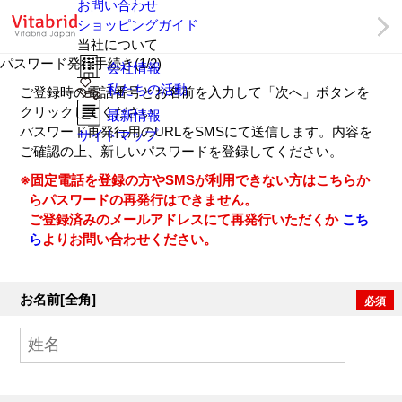
お問い合わせ
ショッピングガイド
当社について
パスワード発行手続き(1/2)
会社情報
私たちの活動
ご登録時の電話番号とお名前を入力して「次へ」ボタンを
クリックしてください。
最新情報
パスワード再発行用のURLをSMSにて送信します。内容を
サイトマップ
ご確認の上、新しいパスワードを登録してください。
※固定電話を登録の方やSMSが利用できない方はこちらか
らパスワードの再発行はできません。
ご登録済みのメールアドレスにて再発行いただくか
こち
ら
よりお問い合わせください。
お名前[全角]