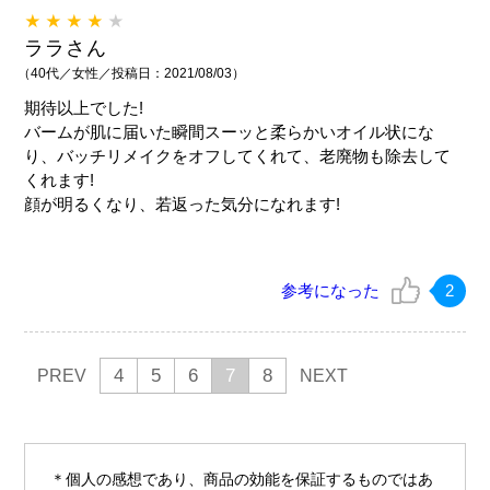
★★★★
★
ララさん
（40代／女性／投稿日：2021/08/03）
期待以上でした!
バームが肌に届いた瞬間スーッと柔らかいオイル状にな
り、バッチリメイクをオフしてくれて、老廃物も除去して
くれます!
顔が明るくなり、若返った気分になれます!
参考になった
2
4
5
6
7
8
PREV
NEXT
個人の感想であり、商品の効能を保証するものではあ