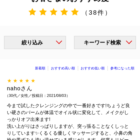
（38件）
絞り込み
キーワード検索
新着順
おすすめ高い順
おすすめ低い順
参考になった順
★★★★★
nahoさん
（30代／女性／投稿日：2021/08/03）
今まで試したクレンジングの中で一番好きです!ちょうど良
い硬さのバームが体温でオイル状に変化して、メイクがし
っかりオフ出来ます!
洗い上がりはさっぱりしますが、突っ張ることなくしっと
りしています✨くるくる優しくマッサージすると、小鼻の角
栓や黒ずみも洗い流せている感じがします。何度もリピー