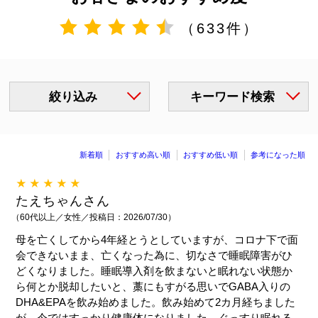
（633件）
絞り込み
キーワード検索
新着順
おすすめ高い順
おすすめ低い順
参考になった順
★★★★★
たえちゃんさん
（60代以上／女性／投稿日：2026/07/30）
母を亡くしてから4年経とうとしていますが、コロナ下で面
会できないまま、亡くなった為に、切なさで睡眠障害がひ
どくなりました。睡眠導入剤を飲まないと眠れない状態か
ら何とか脱却したいと、藁にもすがる思いでGABA入りの
DHA&EPAを飲み始めました。飲み始めて2カ月経ちました
が、今ではすっかり健康体になりました。ぐっすり眠れる