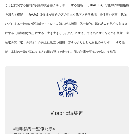
ことばに関する情報の判断や読み書きをサポートする機能 【DHA+EPA】②血中の中性脂肪
を減らす機能 【GABA】③血圧が高めの方の血圧を低下させる機能 ④仕事や家事、勉強
などによる一時的な疲労感やストレスを和らげる機能 ⑤一時的に落ち込んだ気分を前向き
にする（積極的な気分にする、生き生きとした気分 にする、やる気にするなどの）機能 ⑥
睡眠の質（眠りの深さ）の向上に役立つ機能 ⑦すっきりとした目覚めをサポートする機
能 ⑧肌の乾燥が気になる方の肌の弾力を維持し、肌の健康を守るのを助ける機能
Vitabrid編集部
«睡眠指導士監修記事»