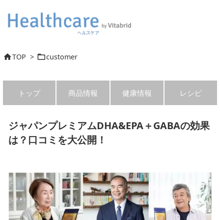
TOP
>
customer


トップ
商品情報
健康情報
レシピ
ジャパンプレミアムDHA&EPA＋GABAの効果
は？口コミを大公開！