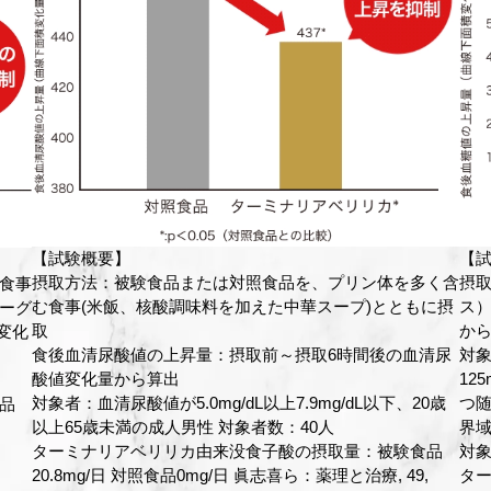
【試験概要】
【
く含
摂取方法：被験食品及び対照食品を、負荷食（カレーライ
試
に摂
ス）をとる前に摂取 摂取前～摂取2時間後の血糖値変化量
試
から算出
摂取
清尿
対象者：20歳以上65歳未満で、空腹時血糖値100～
摂取
125mg/dLまたは75gOGTT2時間値が140～199mg/dL、か
回）
0歳
つ随時血糖値が200mg/dL未満の正常高値または糖尿病境
女
界域者
被験
品
対象者数：46人
ボ]
,
ターミナリアベリリカ由来没食子酸の摂取量：被験食品
コ