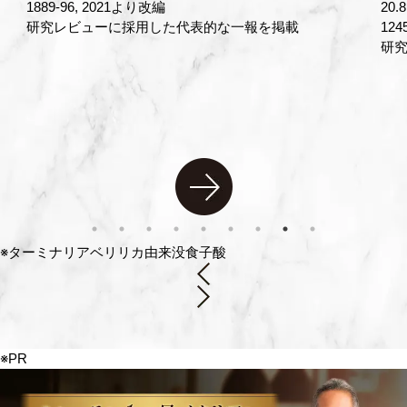
20.8mg/日 対照食品0mg/日 友澤ら：薬理と治療, 47(8),
こ
1245-51, 2019.
食
研究レビューに採用した代表的な一報を掲載
じ
被験
ッシ
対照
抽出
305-
※ターミナリアベリリカ由来没食子酸
※PR