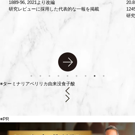
20.8mg/日 対照食品0mg/日 友澤ら：薬理と治療, 47(8),
こ
1245-51, 2019.
食
研究レビューに採用した代表的な一報を掲載
じ
被験
ッシ
対照
抽出
305-
※ターミナリアベリリカ由来没食子酸
※PR