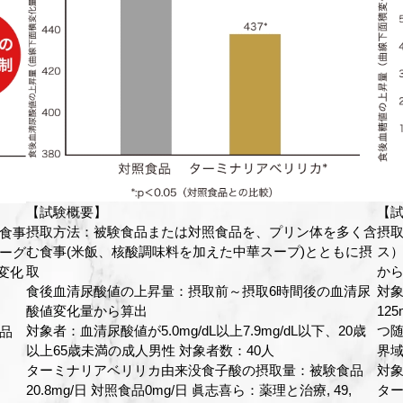
【試験概要】
【
く含
摂取方法：被験食品及び対照食品を、負荷食（カレーライ
試
に摂
ス）をとる前に摂取 摂取前～摂取2時間後の血糖値変化量
試
から算出
摂取
清尿
対象者：20歳以上65歳未満で、空腹時血糖値100～
摂取
125mg/dLまたは75gOGTT2時間値が140～199mg/dL、か
回）
0歳
つ随時血糖値が200mg/dL未満の正常高値または糖尿病境
女
界域者
被験
品
対象者数：46人
ボ]
,
ターミナリアベリリカ由来没食子酸の摂取量：被験食品
コ