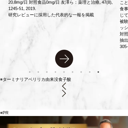
,
こと、22時以降間食を含む食事の摂取をしないこと、各
こ
食事の間隔を3時間以上あけることなどを、試験期間を通
食
じての注意事項として被験者に説明した。
じ
被験食品[アクティブ]：ターミナリアファースト プロフェ
被験
ッショナル5
ッシ
対照食品[プラセボ]：被験食品中のターミナリアベリリカ
対照
抽出物をカラメルに置き換え 眞志喜ら, 薬理と治療, 49(2),
抽出
305-312, 2021
305-
※ターミナリアベリリカ由来没食子酸
※PR