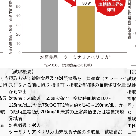
【試験概要】
【
ライ
試験デザイン：プラセボ対照ランダム化二重盲検並行群間
試
化量
試験
試
摂取期間：12週間
摂取
摂取タイミング：食事とともに試験食品を摂取（1日2
摂取
、か
回）BMI23以上30未満、20歳以上65歳未満の健常成人男
回）
病境
女
女
被験者数：被験食品[アクティブ]41名、対照食品[プラセ
被験
ボ]42名 試験開始前と同様の生活を送ること、多量のアル
ボ]
品
コール摂取をしないこと、夕食後2時間以内に就寝しない
コ