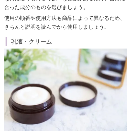
合った成分のものを選びましょう。
洗
顔
使用の順番や使用方法も商品によって異なるため、
方
きちんと説明を読んでから使用しましょう。
法
乳液・クリーム
朝
と
夜
で
は
ス
キ
ン
ケ
ア