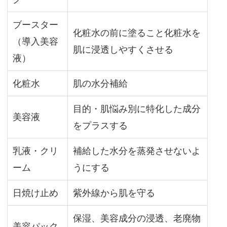
イ
テ
ブースター
化粧水の前に塗ること化粧水を
ム
（導入美容
肌に浸透しやすくさせる
の
液）
役
割
化粧水
肌の水分補給
目的・肌悩み別に特化した成分
美容液
をプラスする
ク
レ
乳液・クリ
補給した水分を蒸発させないよ
ン
ーム
うにする
ジ
ン
日焼け止め
紫外線から肌を守る
グ
保湿、美容成分の浸透、老廃物
美容パック