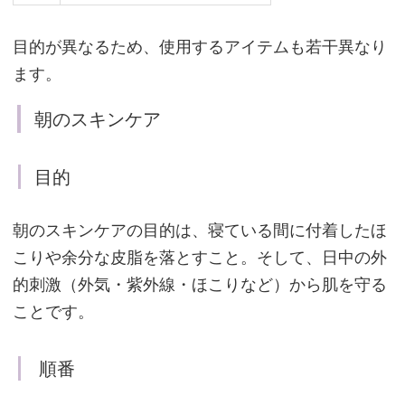
「ビ
タ
目的が異なるため、使用するアイテムも若干異なり
ブ
ます。
リ
ッ
朝のスキンケア
ド
C
目的
フ
ェ
朝のスキンケアの目的は、寝ている間に付着したほ
イ
こりや余分な皮脂を落とすこと。そして、日中の外
ス」
的刺激（外気・紫外線・ほこりなど）から肌を守る
ことです。
オ
順番
ー