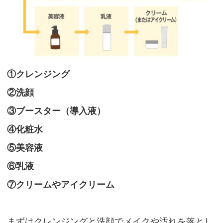
マ
ス
ク」
①クレンジング
マ
イ
②洗顔
ク
③ブースター（導入液）
ロ
④化粧水
ニ
ー
⑤美容液
ド
⑥乳液
ル
⑦クリームやアイクリーム
パ
ッ
チ
まずはクレンジングと洗顔でメイクや汚れを落とし