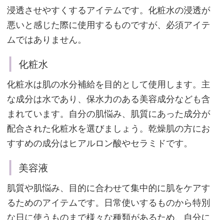
浸透させやすくするアイテムです。化粧水の浸透が
悪いと感じた際に使用するものですが、必須アイテ
ムではありません。
美
容
化粧水
パ
化粧水は肌の水分補給を目的として使用します。主
ッ
な成分は水であり、保水力のある美容成分なども含
ク
まれています。自分の肌悩み、肌質にあった成分が
配合された化粧水を選びましょう。乾燥肌の方にお
すすめの成分はヒアルロン酸やセラミドです。
【番
外
美容液
編】
肌質や肌悩み、目的に合わせて集中的に肌をケアす
正
るためのアイテムです。日常使いするものから特別
し
な日に使うものまで様々な種類があるため、自分に
い