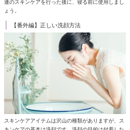
連のスキンケアを行った後に、寝る前に使用しまし
底
ょう。
ア
プ
【番外編】正しい洗顔方法
ロ
ー
チ
と
ろ
け
る
高
保
湿
「
デ
スキンケアアイテムは沢山の種類がありますが、ス
イ
キンケアの基本は洗顔です。洗顔の目的は付着した