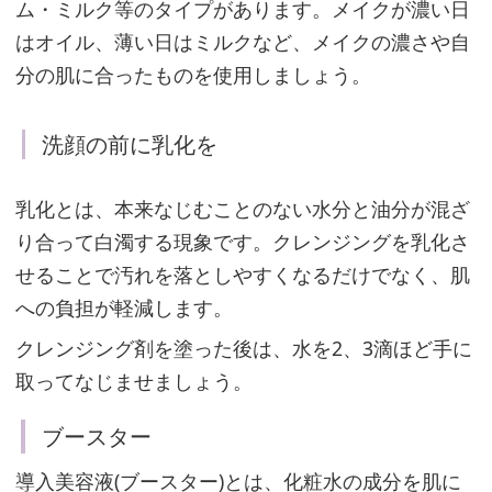
液
ム・ミルク等のタイプがあります。メイクが濃い日
はオイル、薄い日はミルクなど、メイクの濃さや自
分の肌に合ったものを使用しましょう。
乳
液・
洗顔の前に乳化を
ク
リ
乳化とは、本来なじむことのない水分と油分が混ざ
ー
り合って白濁する現象です。クレンジングを乳化さ
ム
せることで汚れを落としやすくなるだけでなく、肌
への負担が軽減します。
クレンジング剤を塗った後は、水を2、3滴ほど手に
日
取ってなじませましょう。
焼
け
ブースター
止
導入美容液(ブースター)とは、化粧水の成分を肌に
め