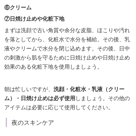
タ
⑥クリーム
ブ
⑦日焼け止めや化粧下地
リ
まずは洗顔で古い角質や余分な皮脂、ほこりや汚れ
ッ
を落としてから、化粧水で水分を補給。その後、乳
ド
液やクリームで水分を閉じ込めます。その後、日中
ワ
の刺激から肌を守るために日焼け止めや日焼け止め
ン」
効果のある化粧下地を使用しましょう。
週
朝は忙しいですが、
洗顔・化粧水・乳液（クリー
1
ム）・日焼け止めは必ず使用
しましょう。その他の
回
アイテムは必要に応じて使用してください。
の
ス
夜のスキンケア
ペ