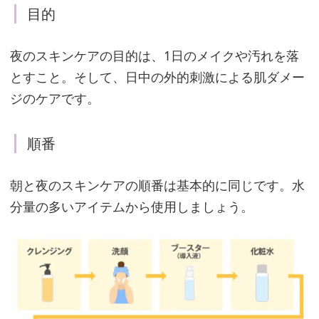
シ
目的
ャ
ル
夜のスキンケアの目的は、1日のメイクや汚れを落
ケ
とすこと。そして、日中の外的刺激による肌ダメー
ア
ジのケアです。
「ビ
タ
順番
ブ
リ
朝と夜のスキンケアの順番は基本的に同じです。水
ッ
分量の多いアイテムから使用しましょう。
ド
C
デ
ュ
ア
ル