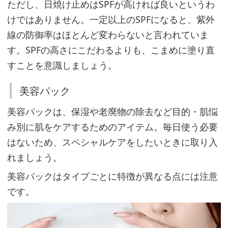
朝
ただし、日焼け止めはSPFが高ければ良いというわ
の
けではありません。一定以上のSPFになると、紫外
ス
線の防御率はほとんど変わらないと言われていま
キ
す。SPFの高さにこだわるよりも、こまめに塗り直
ン
すことを意識しましょう。
ケ
美容パック
ア
美容パックは、保湿や老廃物の除去など目的・肌悩
み別に肌をケアするためのアイテム。毎日使う必要
夜
はないため、スペシャルケアをしたいときに取り入
の
れましょう。
ス
美容パックはタイプごとに特徴が異なる点には注意
キ
です。
ン
ケ
ア