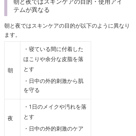
朝と夜ではスキンケアの目的・使用アイ
ム
」
テムが異なる
朝と夜ではスキンケアの目的が以下のように異なり
普
ます。
段
・寝ている間に付着した
の
ほこりや余分な皮脂を落
化
とす
粧
朝
水
・日中の外的刺激から肌
に
を守る
混
ぜ
・1日のメイクや汚れを落
る
とす
夜
だ
・日中の外的刺激のケア
け