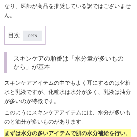
なり、医師が商品を推奨している訳ではございませ
ん。
目次
ス
スキンケアの順番は「水分量が多いもの
キ
から」が基本
ン
ケ
スキンケアアイテムの中でもよく耳にするのは化粧
ア
水と乳液ですが、化粧水は水分が多く、乳液は油分
の
が多いのが特徴です。
順
このようにスキンケアアイテムには、水分が多いも
番
のと油分が多いものがあります。
は
まずは水分の多いアイテムで肌の水分補給を行い、
「水