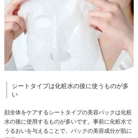
男
性
に
も
ス
キ
ン
ケ
シートタイプは化粧水の後に使うものが多
ア
い
は
必
顔全体をケアするシートタイプの美容パックは化粧
要
水の後に使用するものが多いです。事前に化粧水で
うるおいを与えることで、パックの美容成分が肌に
お