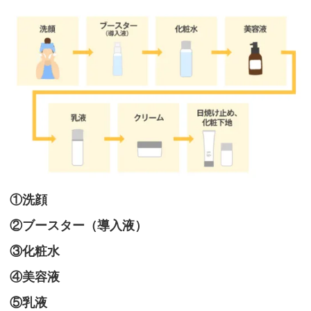
ル
イ
ン
ワ
ン
ジ
ェ
ル
と
い
①洗顔
う
選
②ブースター（導入液）
択
③化粧水
肢
④美容液
も
⑤乳液
「ビ