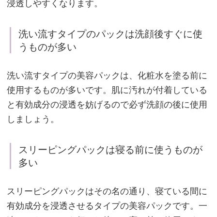
浸透しやすくなります。
す
す
洗い流すタイプのパックは洗顔後すぐに使
め
うものが多い
の
化
洗い流すタイプの美容パックは、化粧水を塗る前に
粧
使用するものが多いです。肌に汚れが付着している
品
と有効成分の浸透を妨げるので必ず洗顔の後に使用
しましょう。
毛
スリーピングパックは寝る前に使うものが
穴
多い
汚
れ
スリーピングパックはその名の通り、寝ている間に
に
有効成分を浸透させるタイプの美容パックです。一
徹