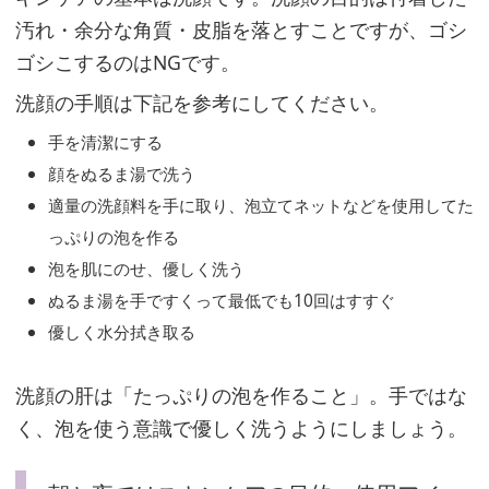
リ
汚れ・余分な角質・皮脂を落とすことですが、ゴシ
ー
ゴシこするのはNGです。
C
バ
洗顔の手順は下記を参考にしてください。
イ
手を清潔にする
オ
顔をぬるま湯で洗う
ー
適量の洗顔料を手に取り、泡立てネットなどを使用してた
ム
っぷりの泡を作る
ク
泡を肌にのせ、優しく洗う
レ
ぬるま湯を手ですくって最低でも10回はすすぐ
ン
優しく水分拭き取る
ジ
ン
洗顔の肝は「たっぷりの泡を作ること」。手ではな
グ
く、泡を使う意識で優しく洗うようにしましょう。
バ
ー