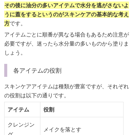
その後に油分の多いアイテムで水分を逃がさないよ
分
うに蓋をするというのがスキンケアの基本的な考え
量
方
です。
が
多
アイテムごとに順番が異なる場合もあるため注意が
い
必要ですが、迷ったら水分量の多いものから塗りま
も
しょう。
の
か
各アイテムの役割
ら」
が
スキンケアアイテムは種類が豊富ですが、それぞれ
基
の役割は以下の通りです。
本
アイテム
役割
各
クレンジン
メイクを落とす
ア
グ