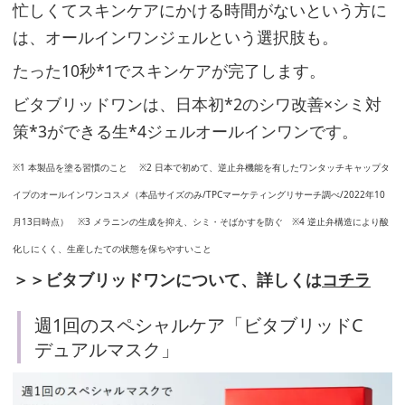
忙しくてスキンケアにかける時間がないという方に
は、オールインワンジェルという選択肢も。
たった10秒*1でスキンケアが完了します。
ビタブリッドワンは、日本初*2のシワ改善×シミ対
策*3ができる生*4ジェルオールインワンです。
※1 本製品を塗る習慣のこと ※2 日本で初めて、逆止弁機能を有したワンタッチキャップタ
イプのオールインワンコスメ（本品サイズのみ/TPCマーケティングリサーチ調べ/2022年10
月13日時点） ※3 メラニンの生成を抑え、シミ・そばかすを防ぐ ※4 逆止弁構造により酸
化しにくく、生産したての状態を保ちやすいこと
＞＞ビタブリッドワンについて、詳しくは
コチラ
週1回のスペシャルケア「ビタブリッドC
デュアルマスク」