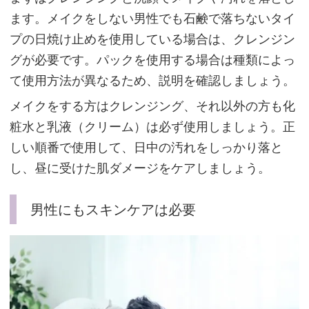
「ス
ます。メイクをしない男性でも石鹸で落ちないタイ
テ
プの日焼け止めを使用している場合は、クレンジン
ム
グが必要です。パックを使用する場合は種類によっ
セ
て使用方法が異なるため、説明を確認しましょう。
ル
メイクをする方はクレンジング、それ以外の方も化
シ
粧水と乳液（クリーム）は必ず使用しましょう。正
ョ
しい順番で使用して、日中の汚れをしっかり落と
ッ
し、昼に受けた肌ダメージをケアしましょう。
ト
プ
男性にもスキンケアは必要
レ
ミ
ア
ム」