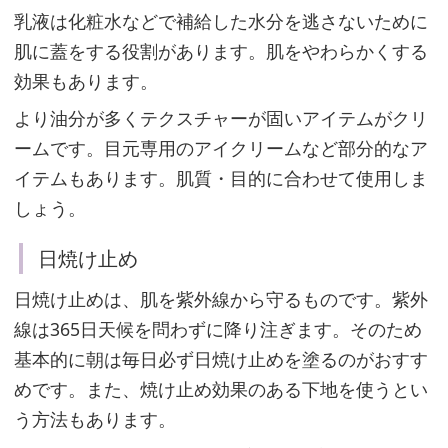
の
乳液は化粧水などで補給した水分を逃さないために
目
肌に蓋をする役割があります。肌をやわらかくする
的・
効果もあります。
使
より油分が多くテクスチャーが固いアイテムがクリ
用
ームです。目元専用のアイクリームなど部分的なア
ア
イテムもあります。肌質・目的に合わせて使用しま
イ
しょう。
テ
ム
日焼け止め
が
日焼け止めは、肌を紫外線から守るものです。紫外
異
線は365日天候を問わずに降り注ぎます。そのため
な
基本的に朝は毎日必ず日焼け止めを塗るのがおすす
る
めです。また、焼け止め効果のある下地を使うとい
う方法もあります。