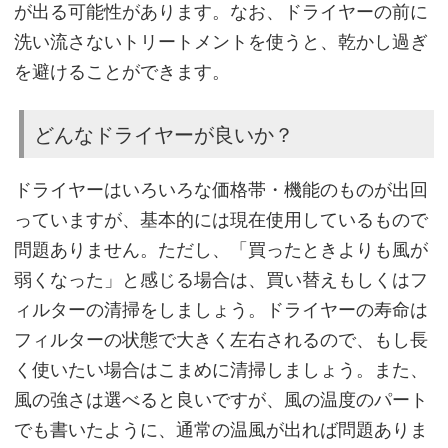
法
が出る可能性があります。なお、ドライヤーの前に
洗い流さないトリートメントを使うと、乾かし過ぎ
を避けることができます。
①
水
どんなドライヤーが良いか？
洗
い
ドライヤーはいろいろな価格帯・機能のものが出回
っていますが、基本的には現在使用しているもので
問題ありません。ただし、「買ったときよりも風が
②
弱くなった」と感じる場合は、買い替えもしくはフ
シ
ィルターの清掃をしましょう。ドライヤーの寿命は
ャ
フィルターの状態で大きく左右されるので、もし長
ン
く使いたい場合はこまめに清掃しましょう。また、
プ
風の強さは選べると良いですが、風の温度のパート
ー
でも書いたように、通常の温風が出れば問題ありま
（泡