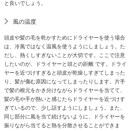
と良いでしょう。
ド
ラ
風の温度
イ
ヤ
頭皮や髪の毛を乾かすためにドライヤーを使う場合
ー
は、冷風ではなく温風を使うようにしましょう。た
が
だし、熱くしすぎないことが大切です。ここで注意
良
したいのが、ドライヤーと頭との距離 です。ドライ
い
ヤーを近づけすぎると頭皮が乾燥しすぎてしまった
か？
り、髪が傷む原因になってしまったりします。片手
で髪の根元をかき分けながらドライヤーを当てて、
頭
髪の毛や手が熱いと感じたらドライヤーを近づけす
皮
ぎているので、少し話すようにしましょう。また、
ケ
同じ部分に風を当て続けないように、ドライヤーを
ア
振りながら当てると熱を分散させることができま
に