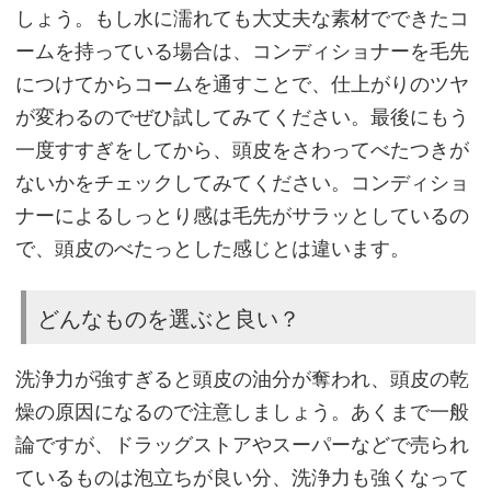
しょう。もし水に濡れても大丈夫な素材でできたコ
③
ームを持っている場合は、コンディショナーを毛先
頭
につけてからコームを通すことで、仕上がりのツヤ
皮
が変わるのでぜひ試してみてください。最後にもう
全
一度すすぎをしてから、頭皮をさわってべたつきが
体
ないかをチェックしてみてください。コンディショ
に
ナーによるしっとり感は毛先がサラッとしているの
塗
で、頭皮のべたっとした感じとは違います。
布
す
どんなものを選ぶと良い？
る
洗浄力が強すぎると頭皮の油分が奪われ、頭皮の乾
育
燥の原因になるので注意しましょう。あくまで一般
毛
論ですが、ドラッグストアやスーパーなどで売られ
剤
ているものは泡立ちが良い分、洗浄力も強くなって
の