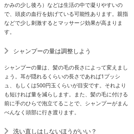
かみの少し後ろ）などは生活の中で凝りやすいの
で、頭皮の血行を妨げている可能性あります。親指
などで少し刺激するとマッサージ効果が高まりま
ポ
す。
イ
ン
シャンプーの量は調整しよう
ト
①
シャンプーの量は、髪の毛の長さによって変えまし
頭
ょう。耳が隠れるくらいの長さであれば1プッシ
皮
ュ、もしくは500円玉くらいが目安です。それより
を
も短ければ量を減らします。また、髪の毛に付ける
清
前に手のひらで泡立てることで、シャンプーがまん
潔
べんなく頭部に行き渡ります。
に
し
て
洗い直しはしないほうがいい？