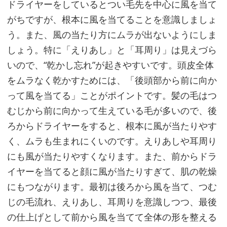
傷
ドライヤーをしているとつい毛先を中心に風を当て
め
がちですが、根本に風を当てることを意識しましょ
な
う。また、風の当たり方にムラが出ないようにしま
い
しょう。特に「えりあし」と「耳周り」は見えづら
ド
いので、“乾かし忘れ”が起きやすいです。頭皮全体
ラ
をムラなく乾かすためには、「後頭部から前に向か
イ
って風を当てる」ことがポイントです。髪の毛はつ
ヤ
むじから前に向かって生えている毛が多いので、後
ー
ろからドライヤーをすると、根本に風が当たりやす
方
く、ムラも生まれにくいのです。えりあしや耳周り
法
にも風が当たりやすくなります。また、前からドラ
イヤーを当てると顔に風が当たりすぎて、肌の乾燥
にもつながります。最初は後ろから風を当て、つむ
ど
じの毛流れ、えりあし、耳周りを意識しつつ、最後
ん
の仕上げとして前から風を当てて全体の形を整える
な