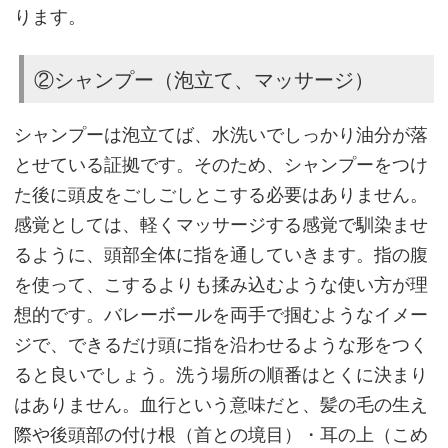
効
ります。
果
を
②シャンプー（泡立て、マッサージ）
ア
ッ
シャンプーは泡立てば、水洗いでしっかり油分が落
プ
とせている証拠です。そのため、シャンプーをつけ
さ
た後に頭皮をごしごしとこする必要はありません。
せ
感覚としては、軽くマッサージする感覚で馴染ませ
る
るように、頭部全体に指を通していきます。指の腹
3
を使って、こするよりも揉み込むような使い方が理
つ
想的です。バレーボールを両手で掴むようなイメー
の
ジで、できるだけ頭に指を沿わせるような形をつく
ポ
ると良いでしょう。洗う場所の順番はとくに決まり
イ
はありません。血行という意味だと、髪の毛の生え
ン
際や後頭部の付け根（首との境目）・耳の上（こめ
ト