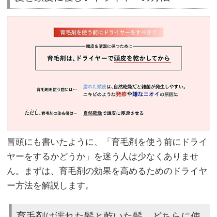
と
頭
皮
に
優
し
い
ド
ラ
イ
冒頭にも書いたように、「育毛剤を使う前にドライ
ヤ
ヤーをするかどうか」を迷う人は少なくありませ
ー
ん。まずは、育毛剤の効果を高めるためのドライヤ
の
ー方法を解説します。
方
法
育毛剤は濡れた髪と乾いた髪、どちらに使