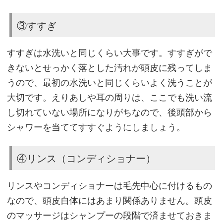
て
い
③すすぎ
る
用
すすぎは水洗いと同じくらい大事です。すすぎがで
量・
きないとせっかく落とした汚れが頭皮に残ってしま
回
うので、最初の水洗いと同じくらいよく洗うことが
数
大切です。えりあしや耳の周りは、ここでも洗い流
を
し切れていない場所になりがちなので、後頭部から
守
シャワーを当ててすすぐようにしましょう。
る
④リンス（コンディショナー）
ポ
リンスやコンディショナーは毛先中心に付けるもの
イ
なので、頭皮自体にはあまり関係ありません。頭皮
ン
のマッサージはシャンプーの段階で済ませておきま
ト