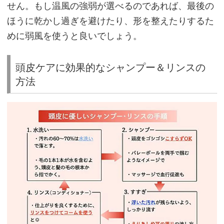
せん。もし温風の強弱が選べるのであれば、最後の
立
ほうに乾かし過ぎを避けたり、形を整えたりするた
て、
めに弱風を使うと良いでしょう。
マ
ッ
頭皮ケアに効果的なシャンプー＆リンスの
サ
方法
ー
ジ）
③
す
す
ぎ