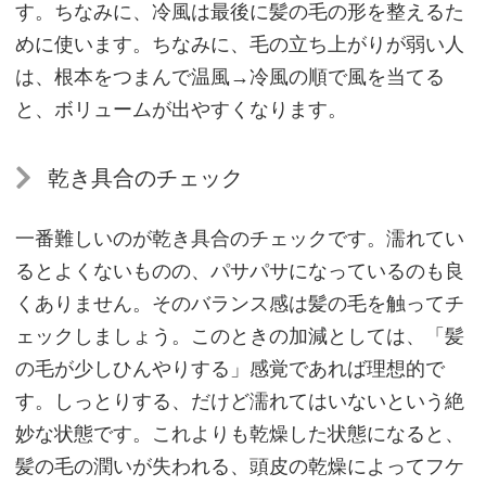
す。ちなみに、冷風は最後に髪の毛の形を整えるた
効
めに使います。ちなみに、毛の立ち上がりが弱い人
果
は、根本をつまんで温風→冷風の順で風を当てる
的
と、ボリュームが出やすくなります。
な
シ
乾き具合のチェック
ャ
ン
一番難しいのが乾き具合のチェックです。濡れてい
プ
るとよくないものの、パサパサになっているのも良
ー
くありません。そのバランス感は髪の毛を触ってチ
＆
ェックしましょう。このときの加減としては、「髪
リ
の毛が少しひんやりする」感覚であれば理想的で
ン
す。しっとりする、だけど濡れてはいないという絶
ス
の
妙な状態です。これよりも乾燥した状態になると、
方
髪の毛の潤いが失われる、頭皮の乾燥によってフケ