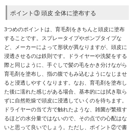
健
ポイント③ 頭皮 全体に塗布する
康
な
3つめのポイントは、育毛剤をきちんと頭皮に塗布
髪
することです。スプレータイプやポンプタイプな
や
ど、メーカーによって形状が異なりますが、頭皮に
頭
浸透させるのは鉄則です。ドライヤーや洗髪をする
皮
際と同じように、手ぐしで髪の毛をかき分けながら
の
育毛剤を塗布し、指の腹でもみ込むようになじませ
た
ると浸透しやすくなります。なお、育毛剤を塗布し
め
に､
た後に濡れた感じがある場合、基本的には拭き取ら
生
ずに自然乾燥で頭皮に浸透していくのを待ちます。
活
ドライヤーの当て方で触れたような、雑菌が繁殖す
習
るほどの水分量ではないので、その点での心配はな
慣
いと思って良いでしょう。ただし、ポイント②で書