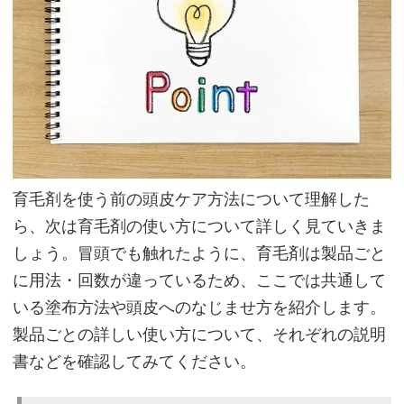
正
し
い
生
活
習
慣
と
育毛剤を使う前の頭皮ケア方法について理解した
適
ら、次は育毛剤の使い方について詳しく見ていきま
切
しょう。冒頭でも触れたように、育毛剤は製品ごと
な
に用法・回数が違っているため、ここでは共通して
前
いる塗布方法や頭皮へのなじませ方を紹介します。
後
製品ごとの詳しい使い方について、それぞれの説明
ケ
書などを確認してみてください。
ア
が