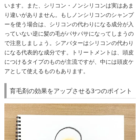
います。また、シリコン・ノンシリコンは実はあま
効
り違いがありません。もしノンシリコンのシャンプ
果
ーを使う場合は、シリコンの代わりになる成分が入
を
っていない逆に髪の毛がパサパサになってしまうの
高
で注意しましょう。シアバターはシリコンの代わり
め
る
になる代表的な成分です。トリートメントは、頭皮
｢適
につけるタイプのものが主流ですが、中には頭皮ケ
切
アとして使えるものもあります。
な
前
育毛剤の効果をアップさせる3つのポイント
後
ケ
ア｣