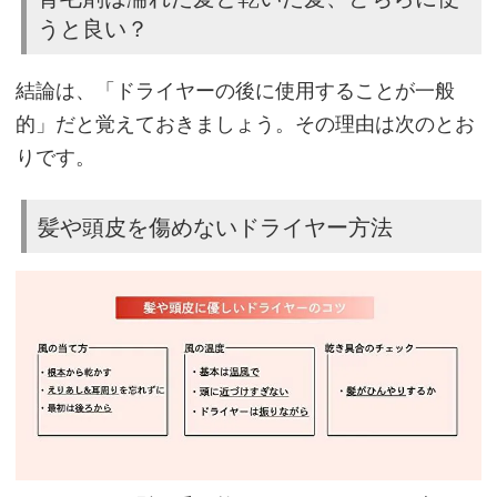
うと良い？
育
結論は、「ドライヤーの後に使用することが一般
毛
的」だと覚えておきましょう。その理由は次のとお
剤
りです。
は
濡
れ
髪や頭皮を傷めないドライヤー方法
た
髪
と
乾
い
た
髪、
ど