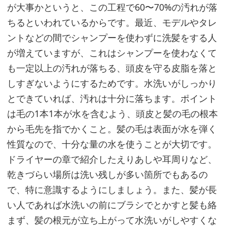
が大事かというと、この工程で60〜70%の汚れが落
ん
ちるといわれているからです。最近、モデルやタレ
な
も
ントなどの間でシャンプーを使わずに洗髪をする人
の
が増えていますが、これはシャンプーを使わなくて
を
も一定以上の汚れが落ちる、頭皮を守る皮脂を落と
選
しすぎないようにするためです。水洗いがしっかり
ぶ
とできていれば、汚れは十分に落ちます。ポイント
と
は毛の1本1本が水を含むよう、頭皮と髪の毛の根本
良
から毛先を指でかくこと。髪の毛は表面が水を弾く
い？
性質なので、十分な量の水を使うことが大切です。
ドライヤーの章で紹介したえりあしや耳周りなど、
育
乾きづらい場所は洗い残しが多い箇所でもあるの
毛
で、特に意識するようにしましょう。また、髪が長
剤
い人であれば水洗いの前にブラシでとかすと髪も絡
の
まず、髪の根元が立ち上がって水洗いがしやすくな