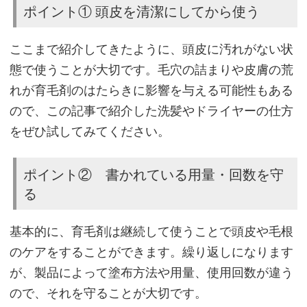
ポイント① 頭皮を清潔にしてから使う
育
毛
ここまで紹介してきたように、頭皮に汚れがない状
剤
態で使うことが大切です。毛穴の詰まりや皮膚の荒
の
れが育毛剤のはたらきに影響を与える可能性もある
効
ので、この記事で紹介した洗髪やドライヤーの仕方
果
をぜひ試してみてください。
を
最
ポイント② 書かれている用量・回数を守
大
る
化
さ
基本的に、育毛剤は継続して使うことで頭皮や毛根
せ
のケアをすることができます。繰り返しになります
る
が、製品によって塗布方法や用量、使用回数が違う
ので、それを守ることが大切です。