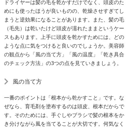
ドライヤーは髪の毛を乾かすだけでなく、頭皮のた
ち
めにも使ったほうが良いものの、乾燥させすぎてし
ら
まうと逆効果になることがあります。また、髪の毛
に
（毛先）は乾いたけど頭皮が濡れたままというケー
使
スもあります。上手に頭皮を乾かすためには、どの
う
ような点に気をつけると良いのでしょうか。美容師
と
の観点から「風の当て方」「風の温度」「乾き具合
良
のチェック方法」の3つの点を見ていきましょう。
い？
風の当て方
髪
一番のポイントは「根本から乾かすこと」です。な
や
ぜなら、育毛剤を塗布するのは頭皮、根本だからで
頭
す。そのためには、手ぐしやブラシで髪の根本をか
皮
を
き分けながら風を当てることが大切です。何気なく