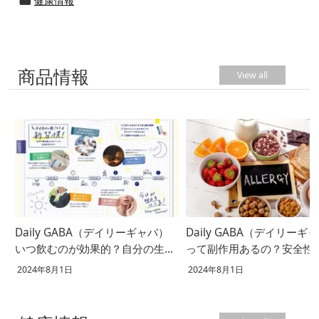
健康情報

商品情報
View all
Daily GABA（デイリーギャバ）
Daily GABA（デイリーギ
いつ飲むのが効果的？自分の生活
って副作用あるの？安全性
に合った飲むタイミングとは
て徹底解説！
2024年8月1日
2024年8月1日