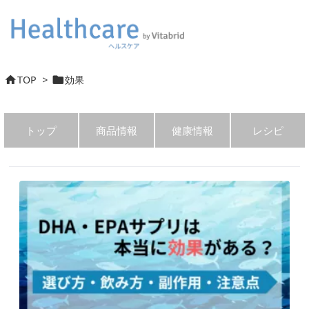
TOP
>
効果


トップ
商品情報
健康情報
レシピ