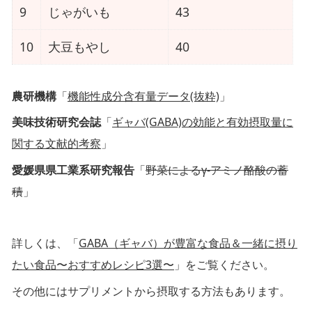
ン
9
じゃがいも
43
キ
10
大豆もやし
40
ン
グ
農研機構
「
機能性成分含有量データ(抜粋)
」
美味技術研究会誌
「
ギャバ(GABA)の効能と有効摂取量に
G
関する文献的考察
」
A
愛媛県県工業系研究報告
「
野菜によるγ-アミノ酪酸の蓄
B
積
」
A
サ
プ
詳しくは、「
GABA（ギャバ）が豊富な食品＆一緒に摂り
リ
たい食品〜おすすめレシピ3選〜
」をご覧ください。
メ
その他にはサプリメントから摂取する方法もあります。
ン