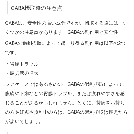
摂
GABA摂取時の注意点
取
GABAは、安全性の高い成分ですが、摂取する際には、い
時
の
くつかの注意点があります。GABAの副作用と安全性
注
GABAの過剰摂取によって起こり得る副作用は以下の2つ
意
です。
点
・胃腸トラブル
・疲労感の増大
レアケースではあるものの、GABAの過剰摂取によって、
他
腹痛や下痢などの胃腸トラブル、または疲れやすさを感
の
睡
じることがあるかもしれません。とくに、持病をお持ち
眠
の方や妊娠や授乳中の方は、GABAの過剰摂取は控えた方
薬
がよいでしょう。
と