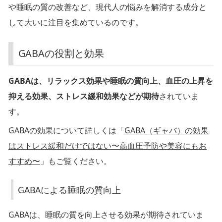
A
や睡眠の質の改善など、現代人の悩みを解消する成分と
の
して大いに注目を集めているのです。
役
割
GABAの役割と効果
と
効
GABAは、リラックス効果や睡眠の質向上、血圧の上昇を
果
抑える効果、ストレス緩和効果などが期待
されていま
す。
GABAの効果について詳しくは「
GABA（ギャバ）の効果
G
はストレス緩和だけではない〜高血圧予防や美容にもお
A
すすめ〜
」もご覧ください。
B
A
GABAによる睡眠の質向上
に
よ
GABAは、睡眠の質を向上させる効果が期待されていま
る