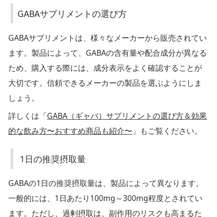
ト
GABAサプリメントの選び方
の
選
GABAサプリメントは、様々なメーカーから販売されてい
び
ます。製品によって、GABAの含有量や配合成分が異なる
方
ため、購入する際には、成分表示をよく確認することが
大切です。信頼できるメーカーの製品を選ぶようにしま
しょう。
1
詳しくは「
GABA（ギャバ）サプリメントの選び方＆効果
日
の
的な飲み方〜おすすめ商品も紹介〜
」もご覧ください。
推
奨
1日の推奨摂取量
摂
GABAの1日の推奨摂取量は、製品によって異なります。
取
一般的には、1日あたり100mg～300mg程度とされてい
量
ます。ただし、過剰摂取は、副作用のリスクも高まるた