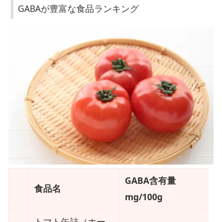
GABAが豊富な食品ランキング
G
A
B
A
の
効
果
G
A
B
A
GABA含有量
食品名
の
mg/100g
摂
取
トマト缶詰（ホー