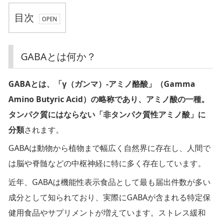
目次
G
GABAとは何か？
A
B
GABAとは、「γ（ガンマ）-アミノ酪酸」（Gamma
A
Amino Butyric Acid）の略称であり、アミノ酸の一種。
と
タンパク質にはならない「非タンパク質性アミノ酸」に
は
分類
されます。
何
GABAは動物から植物まで幅広く自然界に存在し、人間で
か？
は脳や脊髄などの中枢神経に特に多く存在しています。
近年、GABAは機能性表示食品として最も届出件数が多い
G
A
成分として知られており、実際にGABAが含まれる特定保
B
健用食品やサプリメントが増えています。ストレス緩和