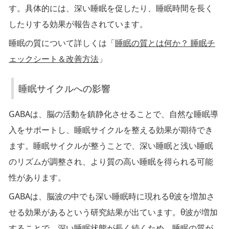
す。具体的には、深い睡眠を促したり、睡眠時間を長く
睡
したりする効果が報告されています。
眠
睡眠の質について詳しくは「
睡眠の質とは何か？ 睡眠チ
の
質
ェックシート＆改善方法
」
向
上
睡眠サイクルへの影響
GABAは、脳の活動を鎮静化させることで、自然な睡眠導
入をサポートし、睡眠サイクルを整える効果が期待でき
睡
ます。睡眠サイクルが整うことで、深い睡眠と浅い睡眠
眠
のリズムが調整され、より質の高い睡眠を得られる可能
サ
性があります。
イ
ク
GABAは、脳波の中でも深い睡眠時に現れるθ波を増加さ
ル
せる効果があるという研究結果が出ています。θ波が増加
へ
することで、深い睡眠状態が長く続くため、睡眠の質が