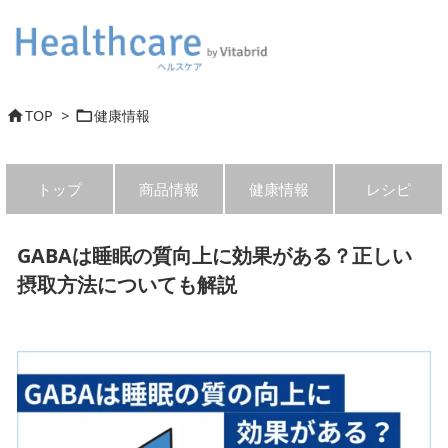
TOP
>
健康情報


トップ
商品情報
健康情報
レシピ
GABAは睡眠の質向上に効果がある？正しい
摂取方法についても解説