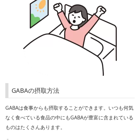
す
っ
き
り
と
し
た
目
GABAの摂取方法
覚
め
GABAは食事からも摂取することができます。いつも何気
に
なく食べている食品の中にもGABAが豊富に含まれている
対
ものはたくさんあります。
す
る