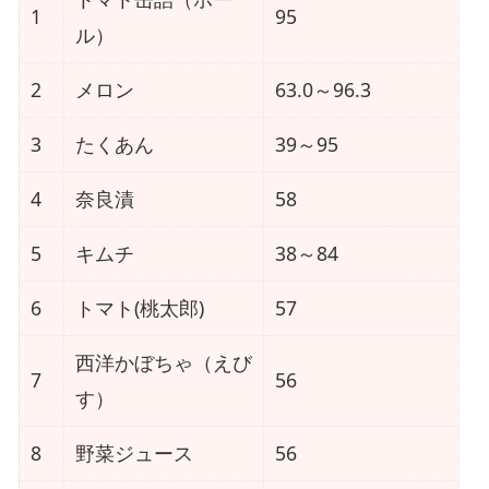
1
95
方
ル）
法
2
メロン
63.0～96.3
3
たくあん
39～95
G
A
4
奈良漬
58
B
A
5
キムチ
38～84
が
6
トマト(桃太郎)
57
豊
富
西洋かぼちゃ（えび
な
7
56
す）
食
品
8
野菜ジュース
56
ラ