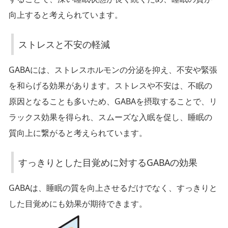
の
向上すると考えられています。
影
響
ストレスと不安の軽減
GABAには、ストレスホルモンの分泌を抑え、不安や緊張
ス
を和らげる効果があります。ストレスや不安は、不眠の
ト
原因となることも多いため、GABAを摂取することで、リ
レ
ラックス効果を得られ、スムーズな入眠を促し、睡眠の
ス
質向上に繋がると考えられています。
と
不
すっきりとした目覚めに対するGABAの効果
安
GABAは、睡眠の質を向上させるだけでなく、すっきりと
の
軽
した目覚めにも効果が期待できます。
減