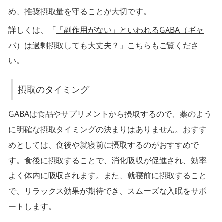
め、推奨摂取量を守ることが大切です。
摂
詳しくは、「
「副作用がない」といわれるGABA（ギャ
取
バ）は過剰摂取しても大丈夫？
」こちらもご覧くださ
の
い。
タ
イ
摂取のタイミング
ミ
GABAは食品やサプリメントから摂取するので、薬のよう
ン
グ
に明確な摂取タイミングの決まりはありません。おすす
めとしては、食後や就寝前に摂取するのがおすすめで
す。食後に摂取することで、消化吸収が促進され、効率
G
よく体内に吸収されます。また、就寝前に摂取すること
A
で、リラックス効果が期待でき、スムーズな入眠をサポ
B
ートします。
A