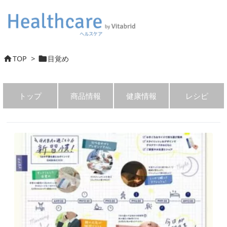
TOP
>
目覚め


トップ
商品情報
健康情報
レシピ