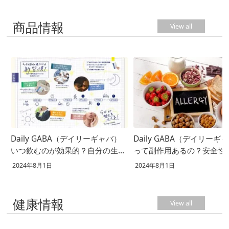
商品情報
View all
Daily GABA（デイリーギャバ）
Daily GABA（デイリーギ
いつ飲むのが効果的？自分の生活
って副作用あるの？安全性
に合った飲むタイミングとは
て徹底解説！
2024年8月1日
2024年8月1日
健康情報
View all