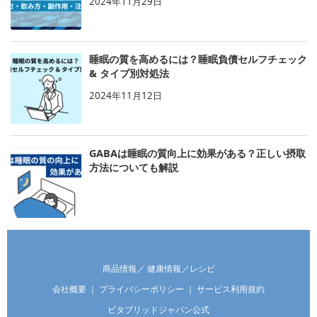
2024年11月29日
睡眠の質を高めるには？睡眠負債セルフチェック
& タイプ別対処法
2024年11月12日
GABAは睡眠の質向上に効果がある？正しい摂取
方法についても解説
商品情報
／
健康情報
／
レシピ
会社概要
｜
プライバシーポリシー
｜
サービス利用規約
ビタブリッドジャパン公式