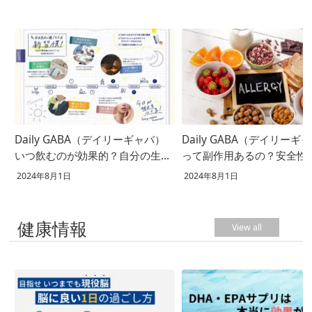
Daily GABA（デイリーギャバ）
Daily GABA（デイリーギ
いつ飲むのが効果的？自分の生活
って副作用あるの？安全性
に合った飲むタイミングとは
て徹底解説！
2024年8月1日
2024年8月1日
健康情報
View all