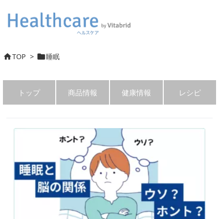
TOP
>
睡眠


トップ
商品情報
健康情報
レシピ