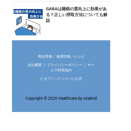
GABAは睡眠の質向上に効果があ
る？正しい摂取方法についても解
説
商品情報
／
健康情報
／
レシピ
会社概要
｜
プライバシーポリシー
｜
サー
ビス利用規約
ビタブリッドジャパン公式
Copyright ©
2026
Healthcare by vitabrid