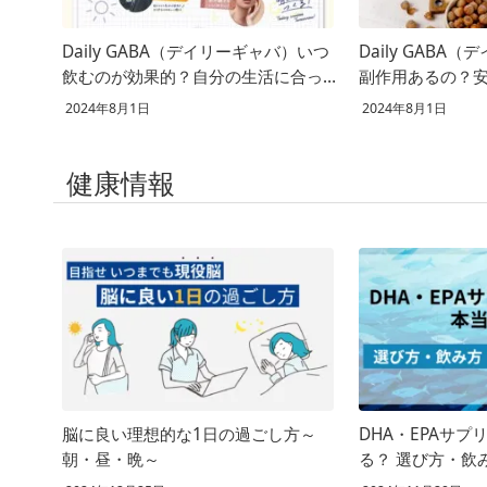
Daily GABA（デイリーギャバ）いつ
Daily GABA
飲むのが効果的？自分の生活に合った
副作用あるの？
飲むタイミングとは
説！
2024年8月1日
2024年8月1日
健康情報
脳に良い理想的な1日の過ごし方～
DHA・EPAサ
朝・昼・晩～
る？ 選び方・飲