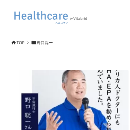
TOP
>
野口聡一

