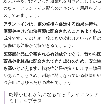
粉ふきや皮むけといった肌荒れを引き起こしている
ケ
のなら、アラントイン配合のスキンケア用品をプラ
ア
スしてみましょう。
の
アラントインは、傷の修復を促進する効果を持ち、
重
傷薬ややけどの治療薬に配合されることもよくある
点
成分
です。そのため、粉ふきや皮むけといった肌の
は
損傷にも効果が期待できるでしょう。
「バ
医薬部外品に分類される有効成分であり、昔から医
リ
薬品や化粧品に配合されてきた成分のため、安全性
ア
も高いといえます。
抗炎症効果や抗アレルギー効果
機
があることも含め、刺激に弱くなっている乾燥肌や
能
の
混合肌にはぴったりの成分でしょう。
正
乾燥小じわが気になるなら「ナイアシンア
常
ミド」をプラス
化」