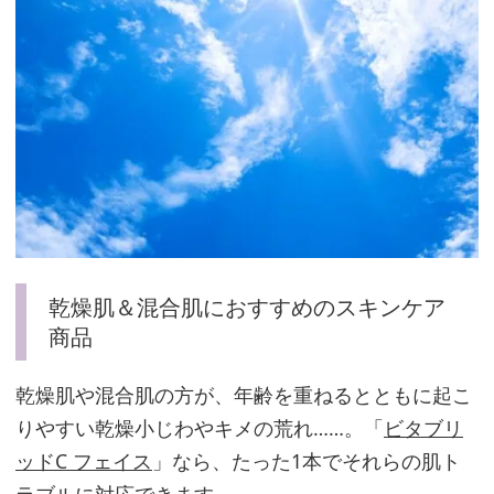
皮
脂
が
気
に
な
る
な
ら
乾燥肌＆混合肌におすすめのスキンケア
「ビ
商品
タ
ミ
乾燥肌や混合肌の方が、年齢を重ねるとともに起こ
ン
りやすい乾燥小じわやキメの荒れ……。「
ビタブリ
C」
ッドC フェイス
」なら、たった1本でそれらの肌ト
を