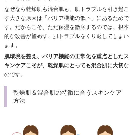
なぜなら乾燥肌も混合肌も、肌トラブルを引き起こ
す大きな原因は「バリア機能の低下」にあるためで
部
す。だからこそ、ただ保湿を徹底するのでは、根本
分
的な改善が望めず、肌トラブルをくり返してしまい
的
ます。
に
肌環境を整え、バリア機能の正常化を重点としたス
赤
キンケアこそが、乾燥肌にとっても混合肌に大切
な
み
のです。
や
か
乾燥肌＆混合肌の特徴に合うスキンケア
ゆ
方法
み
が
気
に