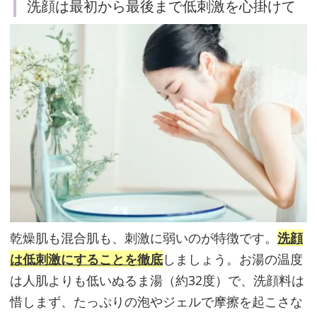
洗顔は最初から最後まで低刺激を心掛けて
あ
る
な
ら
「ア
ラ
ン
ト
イ
ン」
を
乾燥肌も混合肌も、刺激に弱いのが特徴です。
洗顔
プ
は低刺激にすることを徹底
しましょう。お湯の温度
ラ
は人肌よりも低いぬるま湯（約32度）で、洗顔料は
ス
惜しまず、たっぷりの泡やジェルで摩擦を起こさな