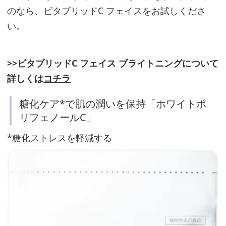
のなら、ビタブリッドC フェイスをお試しくださ
紫
い。
外
線
>>ビタブリッドC フェイス ブライトニングについて
対
詳しくは
コチラ
策
は
糖化ケア*で肌の潤いを保持「ホワイトポ
一
リフェノールC」
年
*糖化ストレスを軽減する
中
＆
屋
内
で
も
必