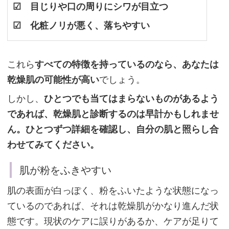
☑ 目じりや口の周りにシワが目立つ
し
☑ 化粧ノリが悪く、落ちやすい
よ
う
これら
すべての特徴を持っているのなら、あなたは
乾燥肌の可能性が高い
でしょう。
肌
しかし、
ひとつでも当てはまらないものがあるよう
が
であれば、乾燥肌と診断するのは早計かもしれませ
粉
ん。ひとつずつ詳細を確認し、自分の肌と照らし合
を
わせてみてください。
ふ
き
肌が粉をふきやすい
や
肌の表面が白っぽく、粉をふいたような状態になっ
す
ているのであれば、それは乾燥肌がかなり進んだ状
い
態です。現状のケアに誤りがあるか、ケアが足りて