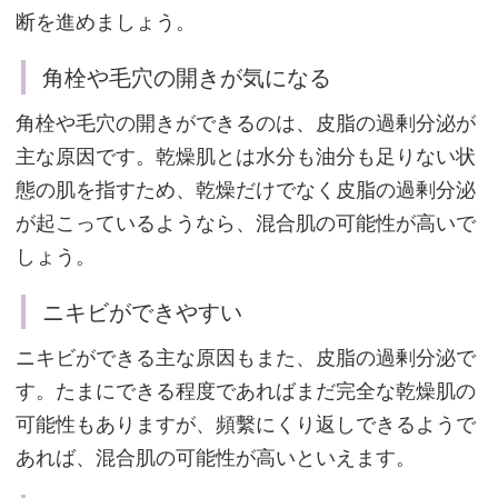
要
断を進めましょう。
チ
ェ
角栓や毛穴の開きが気になる
ッ
角栓や毛穴の開きができるのは、皮脂の過剰分泌が
ク！
主な原因です。乾燥肌とは水分も油分も足りない状
態の肌を指すため、乾燥だけでなく皮脂の過剰分泌
が起こっているようなら、混合肌の可能性が高いで
角
しょう。
栓
や
ニキビができやすい
毛
ニキビができる主な原因もまた、皮脂の過剰分泌で
穴
す。たまにできる程度であればまだ完全な乾燥肌の
の
可能性もありますが、頻繫にくり返しできるようで
開
あれば、混合肌の可能性が高いといえます。
き
が