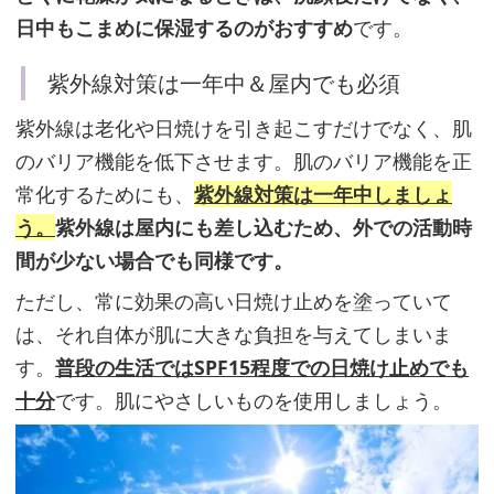
ア
日中もこまめに保湿するのがおすすめ
です。
シ
ン
紫外線対策は一年中＆屋内でも必須
ア
紫外線は老化や日焼けを引き起こすだけでなく、肌
ミ
のバリア機能を低下させます。肌のバリア機能を正
ド」
常化するためにも、
紫外線対策は一年中しましょ
を
う。
紫外線は屋内にも差し込むため、外での活動時
プ
間が少ない場合でも同様です。
ラ
ス
ただし、常に効果の高い日焼け止めを塗っていて
は、それ自体が肌に大きな負担を与えてしまいま
す。
普段の生活ではSPF15程度での日焼け止めでも
ニ
十分
です。肌にやさしいものを使用しましょう。
キ
ビ
や