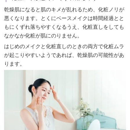
化
乾燥肌になると肌のキメが乱れるため、化粧ノリが
粧
悪くなります。とくにベースメイクは時間経過とと
ノ
もにくずれ落ちやすくなるうえ、化粧直しをしても
リ
なかなか化粧が肌にのりません。
が
はじめのメイクと化粧直しのときの両方で化粧ムラ
悪
が起こりやすいようであれば、乾燥肌の可能性があ
く、
ります。
く
ず
れ
落
ち
や
す
い