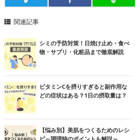
ド
C
関連記事
フ
ェ
シミの予防対策！日焼け止め・食べ
イ
物・サプリ・化粧品まで徹底解説
ス
」
糖
ビタミンCを摂りすぎると副作用な
化
どの症状はある？1日の摂取量は？
ケ
ア
*
で
【悩み別】美肌をつくるためのレシ
肌
ピ～調理時のポイントも解説～