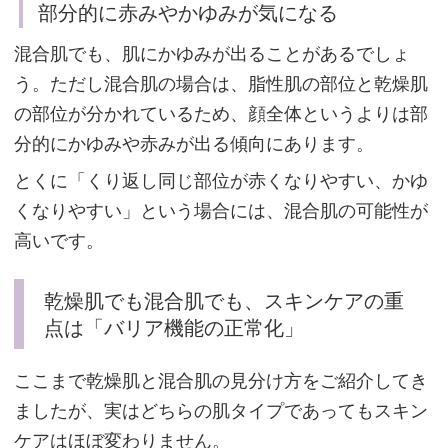
部分的に赤みやかゆみが気になる
気
に
混合肌でも、肌にかゆみが出ることがあるでしょ
な
う。ただし混合肌の場合は、脂性肌の部位と乾燥肌
る
の部位が分かれているため、顔全体というよりは部
分的にかゆみや赤みが出る傾向にあります。
とくに「くり返し同じ部位が赤くなりやすい、かゆ
ニ
くなりやすい」という場合には、混合肌の可能性が
キ
高いです。
ビ
が
乾燥肌でも混合肌でも、スキンケアの重
で
点は「バリア機能の正常化」
き
や
ここまで乾燥肌と混合肌の見分け方をご紹介してき
す
ましたが、実はどちらの肌タイプであってもスキン
い
ケアはほぼ変わりません。