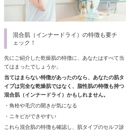
混
合
肌
混合肌（インナードライ）の特徴も要チ
（イ
ェック！
ン
ナ
先にご紹介した乾燥肌の特徴に、あなたはすべて当
ー
てはまったでしょうか。
ド
当てはまらない特徴があったのなら、あなたの肌タ
ラ
イプは完全な乾燥肌ではなく、脂性肌の特徴も持つ
イ）
混合肌（インナードライ）かもしれません。
の
・角栓や毛穴の開きが気になる
特
徴
・ニキビができやすい
も
これら混合肌の特徴も確認し、肌タイプのセルフ診