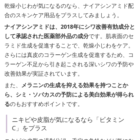
乾燥小じわが気になるのなら、ナイアシンアミド配
合のスキンケア用品をプラスしてみましょう。
乾
燥
ナイアシンアミドは、2018年にシワ改善有効成分と
肌
して承認された医薬部外品の成分
です。肌表面のセ
＆
ラミド生成を促進することで、乾燥小じわをケア。
混
さらには真皮のコラーゲン生成を促進するため、コ
合
ラーゲン不足から引き起こされる深いシワの予防や
肌
改善効果が実証されています。
の
また、
メラニンの生成を抑える効果を持つことか
特
ら、シミ・ソバカスの予防による美白効果が得られ
徴
る
のもおすすめポイントです。
に
合
ニキビや皮脂が気になるなら「ビタミン
う
C」をプラス
ス