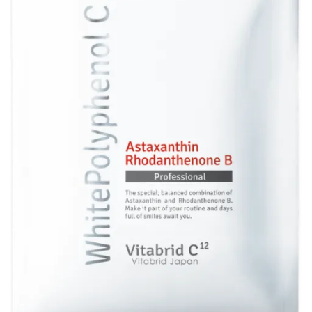
須
乾
燥
肌
＆
混
合
肌
に
お
す
す
め
の