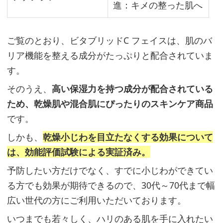
進：キメの整った肌へ
に
気
に
ご覧のとおり、ビタブリッドC フェイスは、肌のバ
な
リア機能を整える成分がたっぷりと配合されていま
る
す。
部
そのうえ、
高い保湿力を持つ成分が配合されている
位
ため、乾燥肌や混合肌にぴったりのスキンケア商品
は
です。
重
しかも、
乾燥小じわを目立たなくする効果について
ね
は、効能評価試験による実証済み。
づ
け
予防したい方だけでなく、すでに小じわができてい
が
る方でも効果が期待できるので、30代～70代まで幅
◎
広い世代の方にご利用いただいております。
いつまでも若々しく、ハリのある肌を手に入れたい