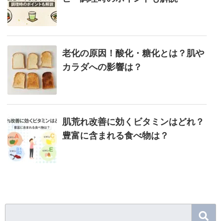
の
潤
い
老化の原因！酸化・糖化とは？肌や
を
カラダへの影響は？
保
持
「ホ
ワ
肌荒れ改善に効くビタミンはどれ？
イ
豊富に含まれる食べ物は？
ト
ポ
リ
フ
ェ
ノ