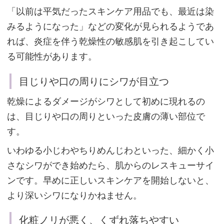
じ
「以前は平気だったスキンケア用品でも、最近は染
り
みるようになった」などの変化が見られるようであ
や
れば、炎症を伴う乾燥性の敏感肌を引き起こしてい
口
る可能性があります。
の
周
目じりや口の周りにシワが目立つ
り
乾燥によるダメージがシワとして初めに現れるの
に
は、目じりや口の周りといった皮膚の薄い部位で
シ
す。
ワ
が
いわゆる小じわやちりめんじわといった、細かく小
目
さなシワができ始めたら、肌からのレスキューサイ
立
ンです。早めに正しいスキンケアを開始しないと、
つ
より深いシワになりかねません。
化粧ノリが悪く、くずれ落ちやすい