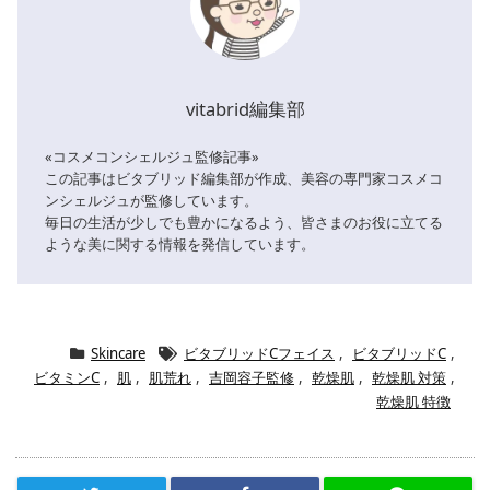
ぷ
り
の
vitabrid編集部
肌
を
«コスメコンシェルジュ監修記事»
作
この記事はビタブリッド編集部が作成、美容の専門家コスメコ
ンシェルジュが監修しています。
り
毎日の生活が少しでも豊かになるよう、皆さまのお役に立てる
た
ような美に関する情報を発信しています。
い
な
ら
Skincare
ビタブリッドCフェイス
,
ビタブリッドC
,
「
ビ
ビタミンC
,
肌
,
肌荒れ
,
吉岡容子監修
,
乾燥肌
,
乾燥肌 対策
,
タ
乾燥肌 特徴
ブ
リ
ッ