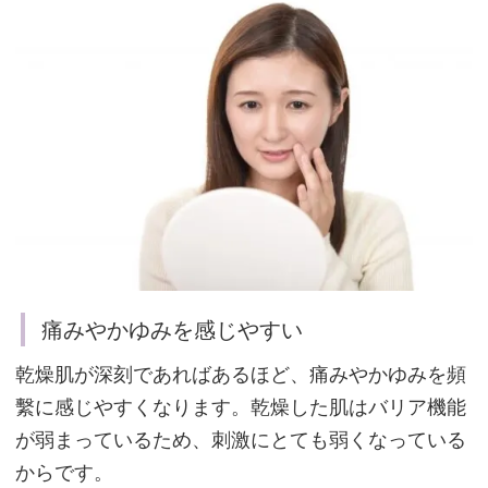
痛
み
や
か
ゆ
み
を
感
じ
や
痛みやかゆみを感じやすい
す
い
乾燥肌が深刻であればあるほど、痛みやかゆみを頻
繫に感じやすくなります。乾燥した肌はバリア機能
が弱まっているため、刺激にとても弱くなっている
目
からです。