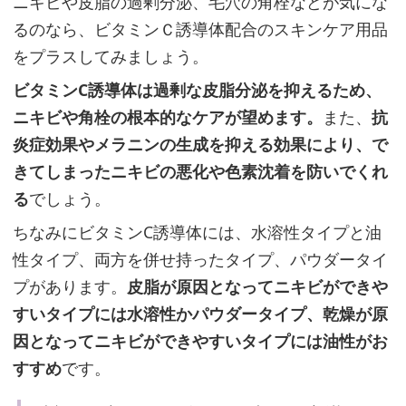
ニキビや皮脂の過剰分泌、毛穴の角栓などが気にな
キ
るのなら、ビタミンＣ誘導体配合のスキンケア用品
ン
をプラスしてみましょう。
ケ
ア
ビタミンC誘導体は過剰な皮脂分泌を抑えるため、
方
ニキビや角栓の根本的なケアが望めます。
また、
抗
法
炎症効果やメラニンの生成を抑える効果により、で
きてしまったニキビの悪化や色素沈着を防いでくれ
る
でしょう。
粉
ちなみにビタミンC誘導体には、水溶性タイプと油
ふ
性タイプ、両方を併せ持ったタイプ、パウダータイ
き
プがあります。
皮脂が原因となってニキビができや
や
すいタイプには水溶性かパウダータイプ、乾燥が原
皮
因となってニキビができやすいタイプには油性がお
む
すすめ
です。
け
が