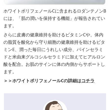
ス
ホワイトポリフェノールCに含まれるロダンテノンB
キ
には、「肌の潤いを保持する機能」が報告されてい
ン
ます。
ケ
ア
さらに皮膚の健康維持を助けるビタミンCや、体内
商
の脂質を酸化から守り細胞の健康維持を助けるビタ
品
ミンE、潤った毎日にうれしい成分、パインセラミ
ドと米由来グルコシルセラミドに加えてヒアルロン
酸を配合。お肌のサインに体の内側からサポートし
う
ます。
る
＞＞ホワイトポリフェノールCの詳細は
コチラ
お
い
た
っ