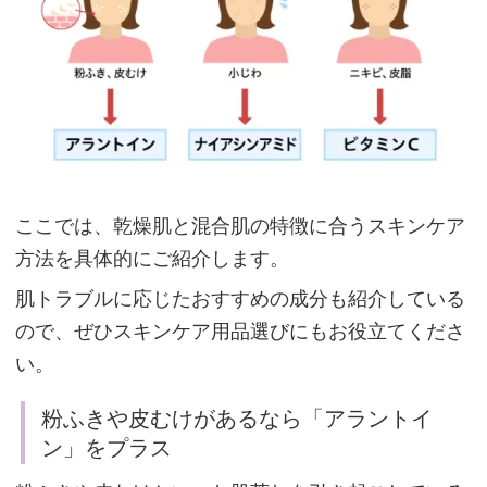
な
る
乾
燥
肌
で
ここでは、乾燥肌と混合肌の特徴に合うスキンケア
も
方法を具体的にご紹介します。
混
合
肌トラブルに応じたおすすめの成分も紹介している
肌
ので、ぜひスキンケア用品選びにもお役立てくださ
で
い。
も、
粉ふきや皮むけがあるなら「アラントイ
ス
ン」をプラス
キ
ン