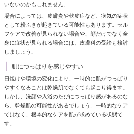
いないのかもしれません。
肌
場合によっては、皮膚炎や乾皮症など、病気の症状
に
として粉ふきが起きている可能性もあります。セル
つ
フケアで改善が見られない場合や、顔だけでなく全
っ
身に症状が見られる場合には、皮膚科の受診も検討
ぱ
しましょう。
り
肌につっぱりを感じやすい
を
感
日焼けや環境の変化により、一時的に肌がつっぱり
じ
やすくなることは乾燥肌でなくても起こり得ます。
や
しかし、洗顔や入浴のたびにつっぱり感があるのな
す
ら、乾燥肌の可能性があるでしょう。一時的なケア
い
ではなく、根本的なケアを肌が求めている状態で
す。