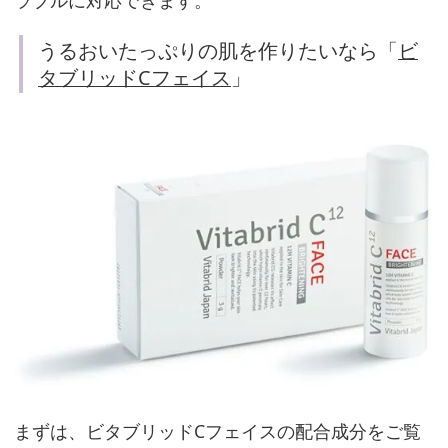
ラブルに対応できます。
プ
ラ
うるおいたっぷりの肌を作りたいなら「
ビ
ス
タブリッドCフェイス
」
洗
顔
は
最
初
か
ら
最
後
ま
まずは、ビタブリッドCフェイスの配合成分をご覧