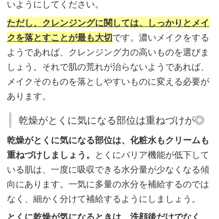
いようにしてください。
ただし、クレンジングに関しては、しっかりとメイ
乾
燥
クを落とすことが最も大切
です。濃いメイクをする
小
ようであれば、クレンジング力の高いものを選びま
じ
しょう。それで肌の荒れが治らないようであれば、
わ
メイクそのものを落としやすいものに変える必要が
が
あります。
気
乾燥がとくに気になる部位は重ねづけが◎
に
な
乾燥がとくに気になる部位は、化粧水もクリームも
る
重ねづけしましょう。
とくにバリア機能が低下して
な
いる肌は、一度に吸収できる水分量が少なくなる傾
ら
向にあります。一気に多量の水分を補給するのでは
「ナ
なく、細かく分けて補給するようにしましょう。
イ
とくに乾燥が気になるときは、洗顔後だけでなく、