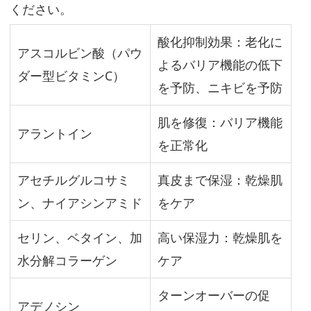
で
ください。
低
酸化抑制効果：老化に
刺
アスコルビン酸（パウ
激
よるバリア機能の低下
ダー型ビタミンC）
を
を予防、ニキビを予防
心
肌を修復：バリア機能
掛
アラントイン
け
を正常化
て
アセチルグルコサミ
真皮まで保湿：乾燥肌
ン、ナイアシンアミド
をケア
乾
セリン、ベタイン、加
高い保湿力：乾燥肌を
燥
水分解コラーゲン
ケア
が
と
ターンオーバーの促
アデノシン
く