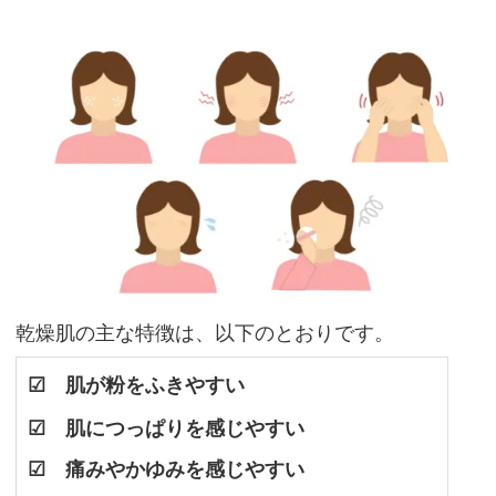
燥
肌
の
特
徴
か
ら
肌
タ
イ
乾燥肌の主な特徴は、以下のとおりです。
プ
☑ 肌が粉をふきやすい
を
☑ 肌につっぱりを感じやすい
診
☑ 痛みやかゆみを感じやすい
断