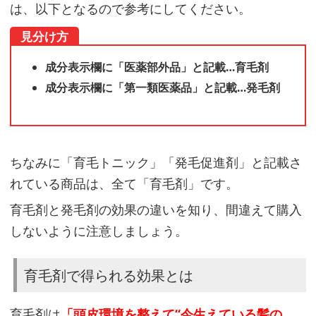
は、以下となるので参考にしてください。
得
ら
見分け方
れ
成分表示欄に「医薬部外品」と記載…育毛剤
る
成分表示欄に「第一類医薬品」と記載…発毛剤
効
果
と
は
ちなみに「育毛トニック」「発毛促進剤」と記載さ
れている商品は、全て「育毛剤」です。
育毛剤と発毛剤の効果の違いを知り、間違えて購入
発
しないように注意しましょう。
毛
剤
育毛剤で得られる効果とは
で
得
育毛剤は
「頭皮環境を整えて“今生えている髪の