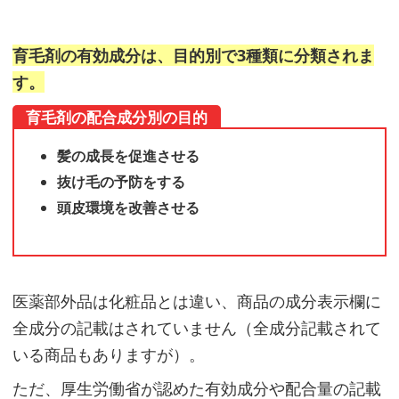
皮
環
育毛剤の有効成分は、目的別で3種類に分類されま
境
を
す。
改
育毛剤の配合成分別の目的
善
髪の成長を促進させる
さ
抜け毛の予防をする
せ
頭皮環境を改善させる
る
成
分
医薬部外品は化粧品とは違い、商品の成分表示欄に
③
全成分の記載はされていません（全成分記載されて
育
いる商品もありますが）。
毛
ただ、厚生労働省が認めた有効成分や配合量の記載
剤