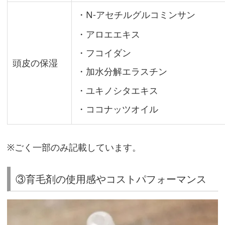
毛
・N-アセチルグルコミンサン
剤
の
・アロエエキス
効
・フコイダン
果
頭皮の保湿
・加水分解エラスチン
を
・ユキノシタエキス
ア
ッ
・ココナッツオイル
プ
さ
※ごく一部のみ記載しています。
せ
る
③育毛剤の使用感やコストパフォーマンス
使
い
方
は？