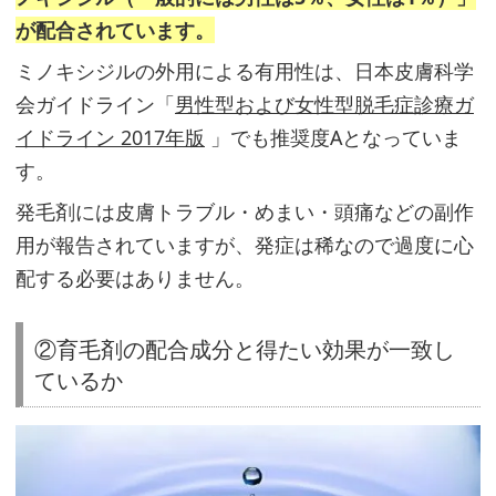
が配合されています。
ミノキシジルの外用による有用性は、日本皮膚科学
髪
会ガイドライン「
男性型および女性型脱毛症診療ガ
の
イドライン 2017年版
」でも推奨度Aとなっていま
成
す。
長
発毛剤には皮膚トラブル・めまい・頭痛などの副作
を
用が報告されていますが、発症は稀なので過度に心
促
配する必要はありません。
進
さ
せ
②育毛剤の配合成分と得たい効果が一致し
ているか
る
成
分