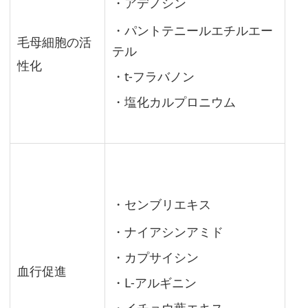
・アデノシン
・パントテニールエチルエー
毛母細胞の活
テル
育
性化
毛
・t-フラバノン
剤
・塩化カルプロニウム
の
使
用
感
を
・センブリエキス
チ
ェ
・ナイアシンアミド
ッ
・カプサイシン
ク
血行促進
・L-アルギニン