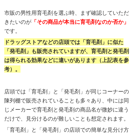
果
市販の男性用育毛剤を選ぶ時、まず確認していただ
に
きたいのが
「その商品が本当に育毛剤なのか否か」
は
です。
違
ドラッグストアなどの店頭では「育毛剤」に似た
い
「発毛剤」も販売されていますが、育毛剤と発毛剤
が
は得られる効果などに違いがあります（上記表を参
あ
考）。
る
～
店頭では「育毛剤」と「発毛剤」が同じコーナーの
陳列棚で販売されていることも多々あり、中には同
育
じメーカーで育毛剤と発毛剤の商品名が微妙に違う
毛
だけで、見分けるのが難しいことも想定されます。
剤
「育毛剤」と「発毛剤」の店頭での簡単な見分け方
で