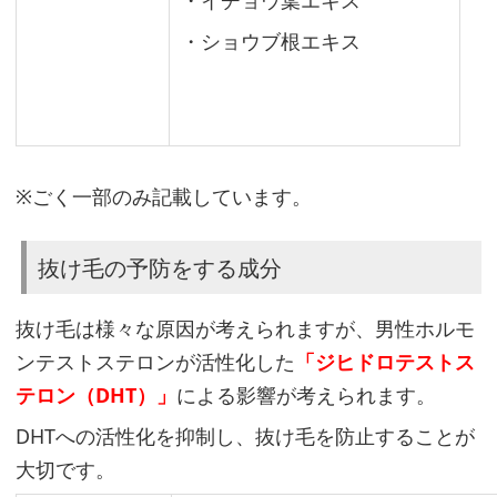
・イチョウ葉エキス
・ショウブ根エキス
育
毛
剤
の
コ
※ごく一部のみ記載しています。
ス
ト
抜け毛の予防をする成分
パ
フ
抜け毛は様々な原因が考えられますが、男性ホルモ
ォ
ンテストステロンが活性化した
「ジヒドロテストス
ー
テロン（DHT）」
による影響が考えられます。
マ
ン
DHTへの活性化を抑制し、抜け毛を防止することが
ス
大切です。
を