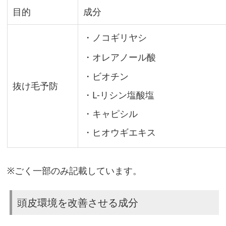
目的
成分
チ
ェ
・ノコギリヤシ
ッ
ク
・オレアノール酸
・ビオチン
抜け毛予防
育
・L-リシン塩酸塩
毛
・キャピシル
剤
・ヒオウギエキス
の
効
果
※ごく一部のみ記載しています。
を
ア
頭皮環境を改善させる成分
ッ
プ