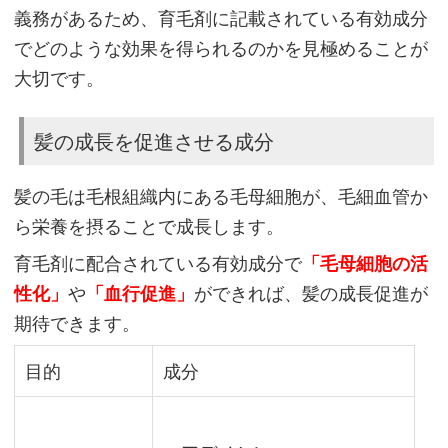
義務があるため、育毛剤に記載されている有効成分
の
でどのような効果を得られるのかを見極めることが
使
大切です。
用
感
髪の成長を促進させる成分
や
コ
髪の毛は毛根組織内にある毛母細胞が、毛細血管か
ス
ら栄養を摂ることで成長します。
ト
パ
育毛剤に配合されている有効成分で
「毛母細胞の活
フ
性化」
や
「血行促進」
ができれば、髪の成長促進が
ォ
期待できます。
ー
目的
成分
マ
ン
ス