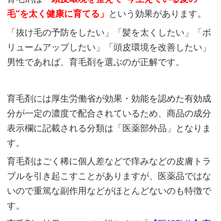
ら
毛”を太く健康に育てる」
という効果があります。
れ
「抜け毛の予防をしたい」「髪を太くしたい」「ボ
る
リュームアップしたい」「頭皮環境を改善したい」
効
男性であれば、育毛剤を選ぶのが正解です。
果
と
は
育毛剤には厚生労働省が効果・効能を認めた有効成
分が一定の濃度で配合されているため、商品の成分
②
表示欄に記載される分類は「医薬部外品」となりま
育
す。
毛
育毛剤はごく稀に個人差などで痒みなどの皮膚トラ
剤
ブルを引き起こすことがありますが、医薬品ではな
の
いので重篤な副作用などがほとんどないのも特徴で
配
す。
合