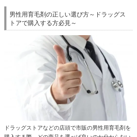
男
男性用育毛剤の正しい選び方～ドラッグス
性
トアで購入する方必見～
用
育
毛
剤
の
正
し
い
選
び
方
～
ドラッグストアなどの店頭で市販の男性用育毛剤を
ド
購入する際、どの商品を選べば良いのか分からない