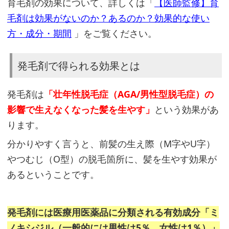
成
育毛剤の効果について、詳しくは「
【医師監修】育
分
毛剤は効果がないのか？あるのか？効果的な使い
と
方・成分・期間
」をご覧ください。
得
た
発毛剤で得られる効果とは
い
効
発毛剤は
「壮年性脱毛症（AGA/男性型脱毛症）の
果
影響で生えなくなった髪を生やす」
という効果があ
が
ります。
一
分かりやすく言うと、前髪の生え際（M字やU字）
致
やつむじ（O型）の脱毛箇所に、髪を生やす効果が
し
あるということです。
て
い
る
発毛剤には医療用医薬品に分類される有効成分「ミ
か
ノキシジル（一般的には男性は5％、女性は1％）」