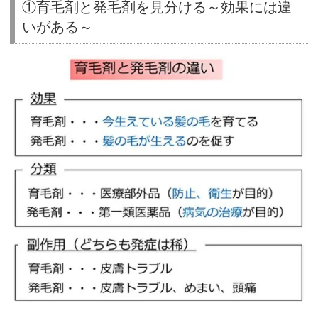
①育毛剤と発毛剤を見分ける～効果には違
いがある～
①
育
毛
剤
と
発
毛
剤
を
見
分
け
る
～
効