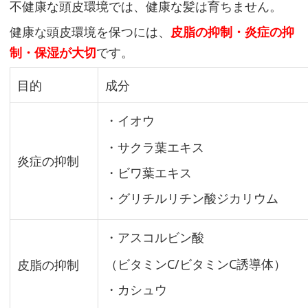
不健康な頭皮環境では、健康な髪は育ちません。
さ
健康な頭皮環境を保つには、
皮脂の抑制・炎症の抑
せ
制・保湿が大切
です。
る
た
目的
成分
め
の
・イオウ
知
・サクラ葉エキス
識
炎症の抑制
Q
・ビワ葉エキス
&
・グリチルリチン酸ジカリウム
A
・アスコルビン酸
（ビタミンC/ビタミンC誘導体）
皮脂の抑制
Q：
・カシュウ
育