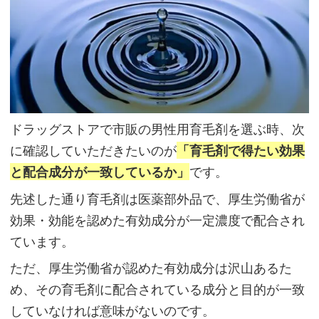
抜
け
毛
の
予
ドラッグストアで市販の男性用育毛剤を選ぶ時、次
防
に確認していただきたいのが
「育毛剤で得たい効果
を
と配合成分が一致しているか」
です。
す
る
先述した通り育毛剤は医薬部外品で、厚生労働省が
成
効果・効能を認めた有効成分が一定濃度で配合され
分
ています。
ただ、厚生労働省が認めた有効成分は沢山あるた
め、その育毛剤に配合されている成分と目的が一致
頭
していなければ意味がないのです。