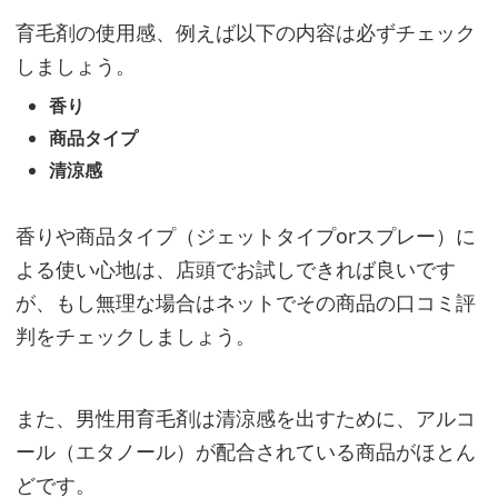
抜
育毛剤の使用感、例えば以下の内容は必ずチェック
け
しましょう。
毛
対
香り
策
商品タイプ
に
清涼感
は
食
香りや商品タイプ（ジェットタイプorスプレー）に
事
よる使い心地は、店頭でお試しできれば良いです
や
が、もし無理な場合はネットでその商品の口コミ評
食
判をチェックしましょう。
べ
物
また、男性用育毛剤は清涼感を出すために、アルコ
が
ール（エタノール）が配合されている商品がほとん
重
どです。
要