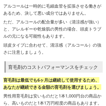
っ
アルコールは一時的に毛細血管を拡張させる働きが
て
あるため、決して悪い成分ではありません。
本
ただ、アルコールの配合量が多い（清涼感が強い）
当？
と、アレルギーや乾燥肌の男性の場合、頭皮トラブ
ルの元になる可能性もあります。
育
頭皮タイプに合わせて、清涼感（アルコール）の強
毛
さに注意しましょう。
剤
な
育毛剤のコストパフォーマンスをチェック
ら
「ビ
育毛剤は最低でも6ヶ月は継続して使用するため、
タ
あなたが継続できる金額の育毛剤を選びましょう。
ブ
男性用育毛剤は安いものだと1本1,000円台の商品か
リ
ら、高いものだと1本1万円程度の商品もあります。
ッ