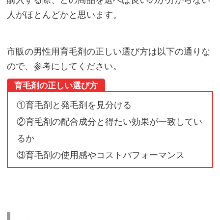
ラ
人がほとんどかと思います。
ッ
グ
市販の男性用育毛剤の正しい選び方は以下の通りな
ス
ので、参考にしてください。
ト
ア
育毛剤の正しい選び方
で
①育毛剤と発毛剤を見分ける
購
②育毛剤の配合成分と得たい効果が一致してい
入
るか
す
る
③育毛剤の使用感やコストパフォーマンス
方
必
見
～