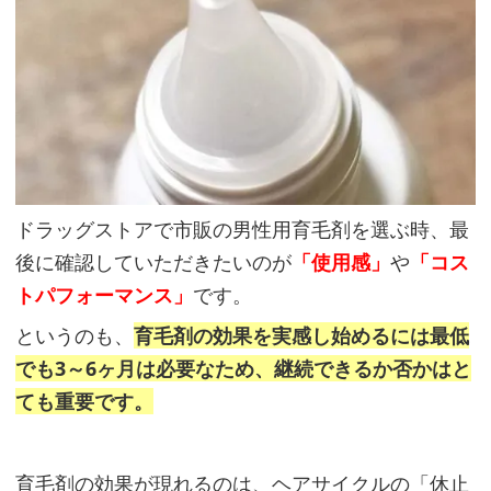
Q:
育
毛
剤
と
ドラッグストアで市販の男性用育毛剤を選ぶ時、最
ス
後に確認していただきたいのが
「使用感」
や
「コス
カ
トパフォーマンス」
です。
ル
というのも、
育毛剤の効果を実感し始めるには最低
プ
でも3～6ヶ月は必要なため、継続できるか否かはと
シ
ても重要です。
ャ
ン
プ
育毛剤の効果が現れるのは、ヘアサイクルの「休止