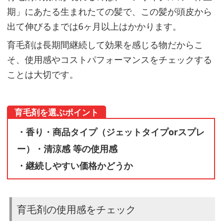
ー
期」にあたる生まれたての髪で、この髪が頭皮から
は
出て伸びるまでは6ヶ月以上はかかります。
併
育毛剤は長期間継続して効果を感じる物だからこ
用
そ、使用感やコストパフォーマンスをチェックする
し
ことは大切です。
た
方
が
育毛剤を選ぶポイント
良
・香り・商品タイプ（ジェットタイプorスプレ
い？
ー）・清涼感 等の使用感
・継続しやすい価格かどうか
Q：
薄
育毛剤の使用感をチェック
毛・