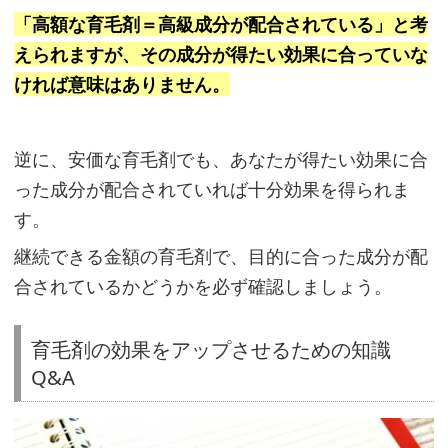
ド
「高額な育毛剤＝高級成分が配合されている」と考
C
えられますが、その成分が得たい効果に合っていな
ヘ
ければ意味はありません。
ア
ー」
逆に、安価な育毛剤でも、あなたが得たい効果に合
も
った成分が配合されていれば十分効果を得られま
お
す。
す
す
継続できる金額の育毛剤で、目的に合った成分が配
め
合されているかどうかを必ず確認しましょう。
育毛剤の効果をアップさせるための知識
Q&A