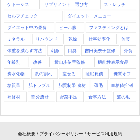
ケトーシス
サプリメント 選び方
ストレッチ
セルフチェック
ダイエット メニュー
ダイエット中の昼食
ビール腹
ファスティングとは
ミネラル
リバウンド
乾燥
仕事効率化
佐藤
体重を減らす方法
刺激
口臭
吉田美奈子監修
外食
年齢別
改善
横山歩依里監修
機能性表示食品
炭水化物
爪の割れ
痩せる
睡眠負債
糖質オフ
糖質量
肌トラブル
脂質制限 食材
薄毛
血糖値抑制
補修材
部分痩せ
野菜不足
食事方法
髪の毛
会社概要
/
プライバシーポリシー
/
サービス利用規約