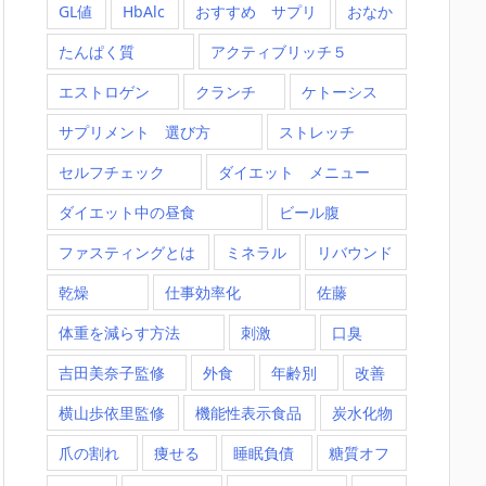
GL値
HbAlc
おすすめ サプリ
おなか
たんぱく質
アクティブリッチ５
エストロゲン
クランチ
ケトーシス
サプリメント 選び方
ストレッチ
セルフチェック
ダイエット メニュー
ダイエット中の昼食
ビール腹
ファスティングとは
ミネラル
リバウンド
乾燥
仕事効率化
佐藤
体重を減らす方法
刺激
口臭
吉田美奈子監修
外食
年齢別
改善
横山歩依里監修
機能性表示食品
炭水化物
爪の割れ
痩せる
睡眠負債
糖質オフ