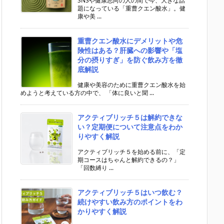
SNSや健康志向の人の間で今、大きな話
題になっている「重曹クエン酸水」。健
康や美 ...
重曹クエン酸水にデメリットや危
険性はある？肝臓への影響や「塩
分の摂りすぎ」を防ぐ飲み方を徹
底解説
健康や美容のために重曹クエン酸水を始
めようと考えている方の中で、 「体に良いと聞 ...
アクティブリッチ５は解約できな
い？定期便について注意点をわか
りやすく解説
アクティブリッチ５を始める前に、「定
期コースはちゃんと解約できるの？」
「回数縛り ...
アクティブリッチ５はいつ飲む？
続けやすい飲み方のポイントをわ
かりやすく解説