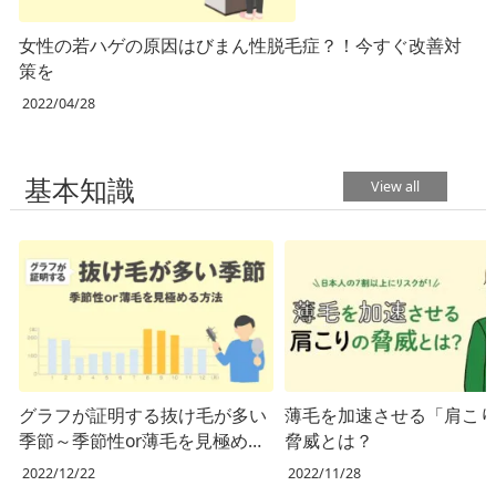
女性の若ハゲの原因はびまん性脱毛症？！今すぐ改善対
策を
2022/04/28
基本知識
View all
グラフが証明する抜け毛が多い
薄毛を加速させる「肩こ
季節～季節性or薄毛を見極める
脅威とは？
方法～
2022/12/22
2022/11/28