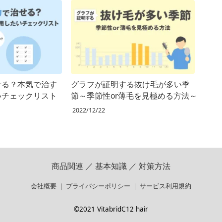
せる？本気で治す
グラフが証明する抜け毛が多い季
いチェックリスト
節～季節性or薄毛を見極める方法～
2022/12/22
商品関連
／
基本知識
／
対策方法
会社概要
｜
プライバシーポリシー
｜
サービス利用規約
©2021 VitabridC12 hair