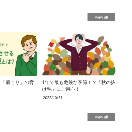
View all
る「肩こり」の脅
1年で最も危険な季節！？「秋の抜
け毛」にご用心！
2022/10/31
View all