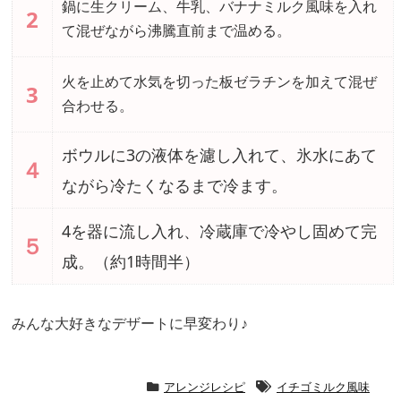
鍋に生クリーム、牛乳、バナナミルク風味を入れ
2
て混ぜながら沸騰直前まで温める。
火を止めて水気を切った板ゼラチンを加えて混ぜ
3
合わせる。
ボウルに3の液体を濾し入れて、氷水にあて
４
ながら冷たくなるまで冷ます。
4を器に流し入れ、冷蔵庫で冷やし固めて完
５
成。（約1時間半）
みんな大好きなデザートに早変わり♪
アレンジレシピ
イチゴミルク風味