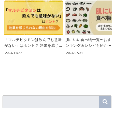
「マルチビタミンは飲んでも意味
肌にいい食べ物一覧〜おす
がない」はホント？ 効果を感じ
ンキング＆レシピも紹介〜
られない理由を解説
2024/11/27
2024/07/31