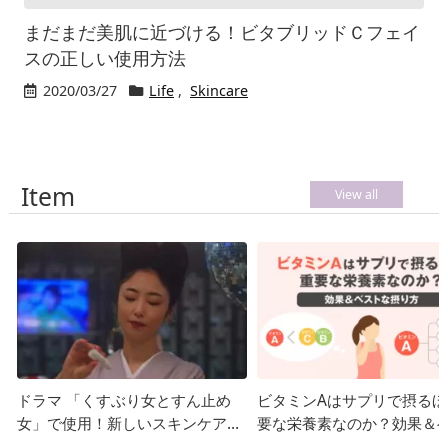
まだまだ美肌に近づける！ビタブリッドＣフェイ
スの正しい使用方法
2020/03/27
Life
,
Skincare
Item
View all
ドラマ 「くすぶり女とすん止め
ビタミンAはサプリで摂るほ
女」で使用！新しいスキンケアは
要な栄養素なのか？効果＆
ビタミンC？
な摂り方