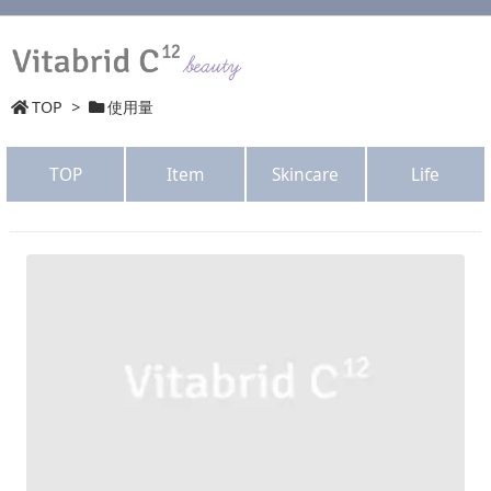
TOP
>
使用量
TOP
Item
Skincare
Life