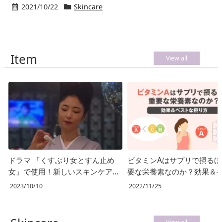
2021/10/22
Skincare
Item
View all
ドラマ 「くすぶり女とすん止め
ビタミンAはサプリで摂るほ
女」で使用！新しいスキンケアは
要な栄養素なのか？効果＆
ビタミンC？
な摂り方
2023/10/10
2022/11/25