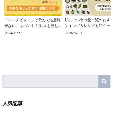
「マルチビタミンは飲んでも意味
肌にいい食べ物一覧〜おす
がない」はホント？ 効果を感じ
ンキング＆レシピも紹介〜
られない理由を解説
2024/11/27
2024/07/31
人気記事