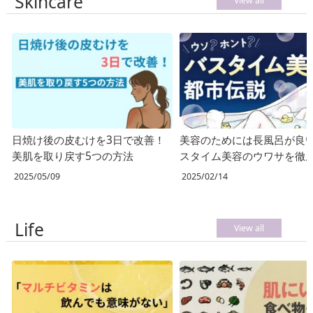
Skincare
View all
日焼け後の皮むけを3日で改善！
美容のためには長風呂が良
美肌を取り戻す5つの方法
スタイム美容のウワサを徹
査！
2025/05/09
2025/02/14
Life
View all