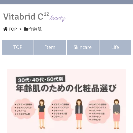
TOP
>
年齢肌
TOP
Item
Skincare
Life