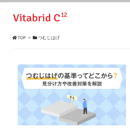
TOP
>
つむじはげ