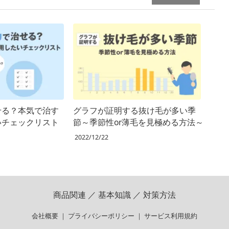
せる？本気で治す
グラフが証明する抜け毛が多い季
いチェックリスト
節～季節性or薄毛を見極める方法～
2022/12/22
商品関連
／
基本知識
／
対策方法
会社概要
｜
プライバシーポリシー
｜
サービス利用規約