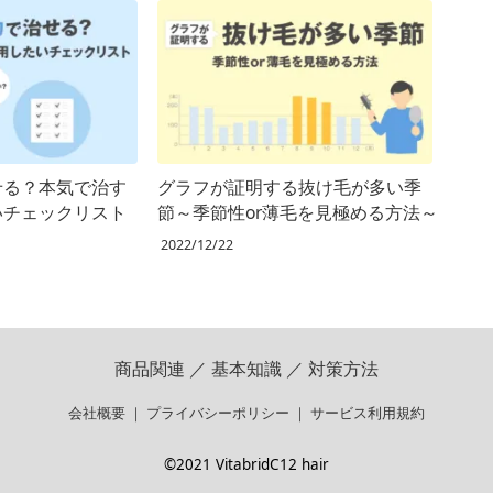
せる？本気で治す
グラフが証明する抜け毛が多い季
いチェックリスト
節～季節性or薄毛を見極める方法～
2022/12/22
商品関連
／
基本知識
／
対策方法
会社概要
｜
プライバシーポリシー
｜
サービス利用規約
©2021 VitabridC12 hair