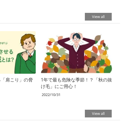
View all
る「肩こり」の脅
1年で最も危険な季節！？「秋の抜
け毛」にご用心！
2022/10/31
View all