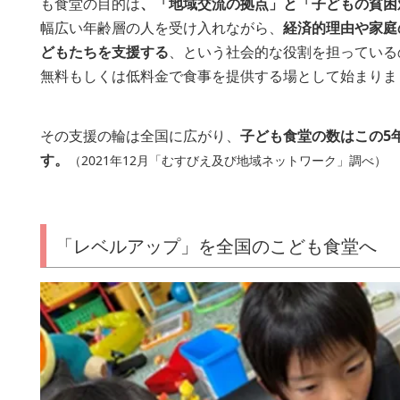
も食堂の目的は
、「地域交流の拠点」と「子どもの貧困
ベ
幅広い年齢層の人を受け入れながら、
経済的理由や家庭
ル
どもたちを支援する
、という社会的な役割を担っている
ア
無料もしくは低料金で食事を提供する場として始まりま
ッ
プ」
その支援の輪は全国に広がり、
子ども食堂の数はこの5年
を
す。
（2021年12月「むすびえ及び地域ネットワーク」調べ）
全
国
の
「レベルアップ」を全国のこども食堂へ
こ
ど
も
食
堂
へ