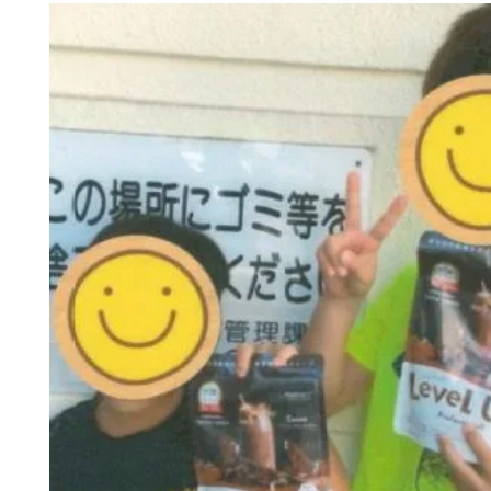
期
を
応
援
し
ま
す！