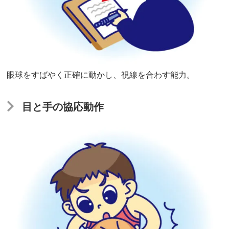
働
き
「見
眼球をすばやく正確に動かし、視線を合わす能力。
る
力」
目と手の協応動作
で
ス
ポ
ー
ツ
も
勉
強