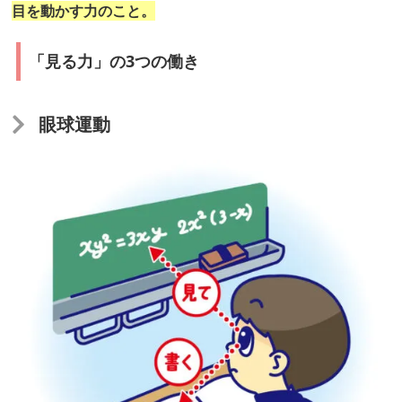
違
目を動かす力のこと。
う
「見
「見る力」の3つの働き
る
力」
眼球運動
と
は？
「見
る
力」
の
3
つ
の