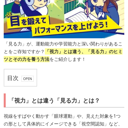
「見る力」が、運動能力や学習能力と深い関わりがあるこ
とをご存知ですか？
「視力」とは違う、「見る力」のヒミ
ツとその力を養う方法
をご紹介します！
目次
「視
「視力」とは違う「見る力」とは？
力」
と
視線をすばやく動かす「眼球運動」や、見えた対象を1つ
は
の形として具体的にイメージできる「視空間認知」など、