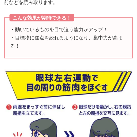
前などを読み取ります。
ー
ジ
こんな効果が期待できる！
レ
・動いているものを目で追う能力がアップ！
シ
・目標物に焦点を絞れるようになり、集中力が高ま
ピ
る！
レ
ベ
ル
ア
ッ
プ
を
毎
日