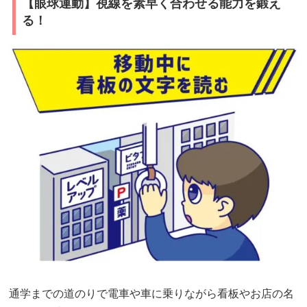
【眼球運動】視線を素早く合わせる能力を鍛え
ポ
る！
ー
ツ
や
勉
強
で
疲
れ
た
目
に
栄
養
チ
通学までの道のりで電車や車に乗りながら看板やお店の名
ャ