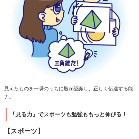
も
も
っ
と
楽
し
く
な
る！
簡
見えたものを一瞬のうちに脳が認識し、正しく伝達する能
単
力。
ビ
ジ
「見る力」でスポーツも勉強ももっと伸びる！
ョ
ン
【スポーツ】
ト