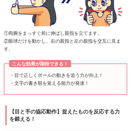
飲
ん
で、
大
①両腕をまっすぐ前に伸ばし親指を立てます。
切
②眼球だけを動かし、右の親指と左の親指を交互に見ま
な
す。
目
こんな効果が期待できる！
を
守
・目で正しくボールの動きを追う力が向上！
る！
・文字の書き順を覚える能力が発達！
【目と手の協応動作】捉えたものを反応する力
を鍛える！