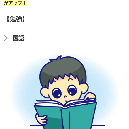
と
がアップ！
手
【勉強】
の
協
応
国語
動
作】
捉
え
た
も
の
を
反
応
す