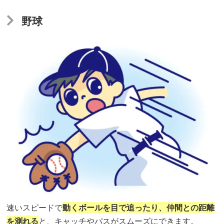
レ
野球
ー
ニ
ン
グ
【眼
球
運
動】
視
線
を
速いスピードで
動くボールを目で追ったり、仲間との距離
素
を測れる
と、キャッチやパスがスムーズにできます。