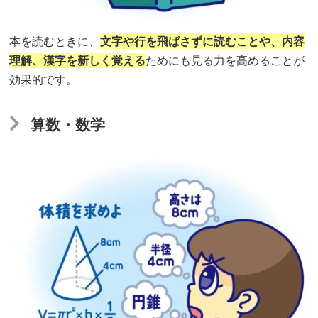
る
力
本を読むときに、
文字や行を飛ばさずに読むことや、内容
を
理解、漢字を新しく覚える
ためにも見る力を高めることが
鍛
効果的です。
え
る！
算数・数学
【視
空
間
認
知】
脳
で