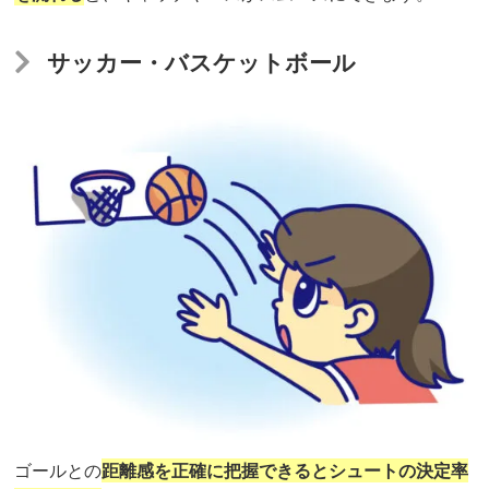
早
く
サッカー・バスケットボール
合
わ
せ
る
能
力
を
鍛
え
る！
【目
ゴールとの
距離感を正確に把握できるとシュートの決定率