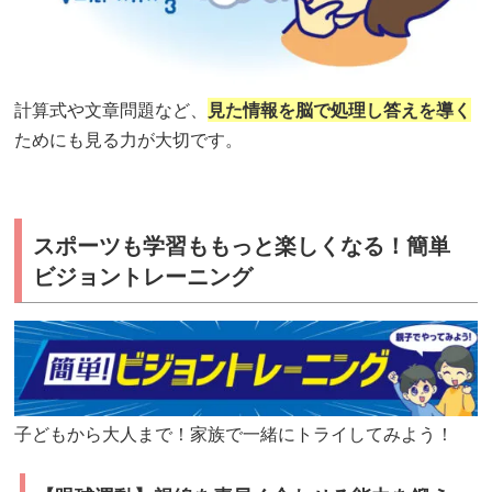
認
識
し
て
計算式や文章問題など、
見た情報を脳で処理し答えを導く
ためにも見る力が大切です。
伝
達
す
る
スポーツも学習ももっと楽しくなる！簡単
力
ビジョントレーニング
を
鍛
え
る！
子どもから大人まで！家族で一緒にトライしてみよう！
ス