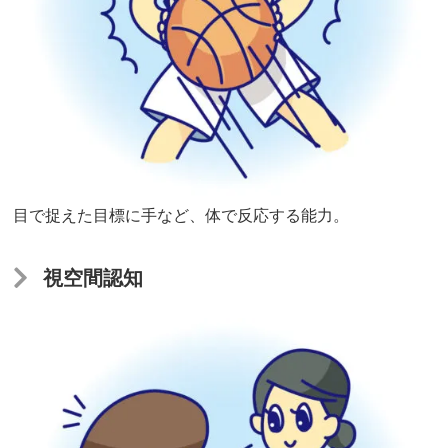
も
も
っ
と
伸
び
る！
目で捉えた目標に手など、体で反応する能力。
ス
視空間認知
ポ
ー
ツ
も
学
習