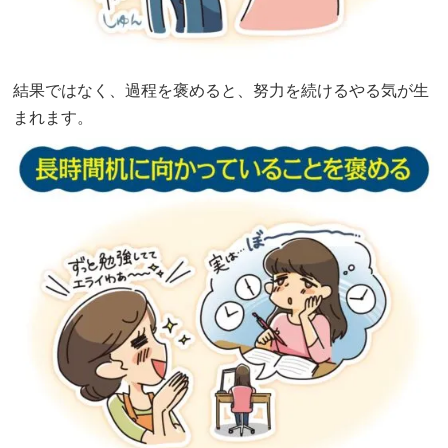
事
で
不
結果ではなく、過程を褒めると、努力を続けるやる気が生
足
まれます。
し
が
ち
な
成
分
が
た
っ
ぷ
り！