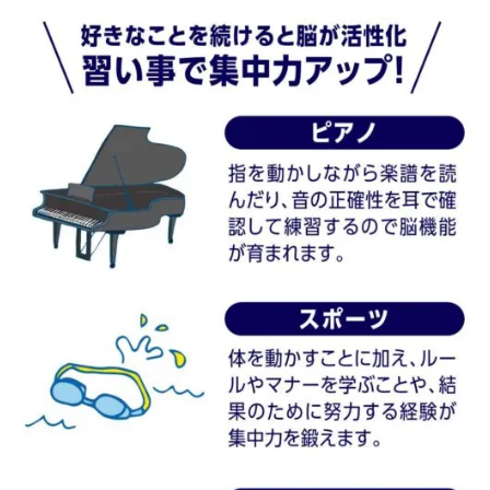
集
中
力
U
P
テ
ク
ニ
ッ
ク
5
選
レ
ベ