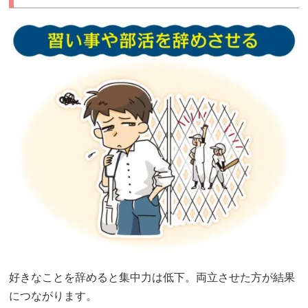
の
言
動
が
集
中
力
を
奪
っ
て
い
る
か
好きなことを辞めると集中力は低下。両立させた方が結果
も
…
につながります。