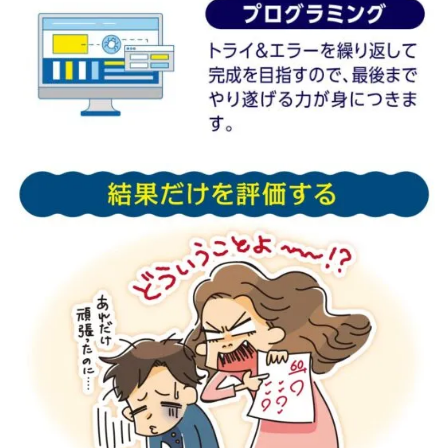
ル
ア
ッ
プ
D
H
A
3
0
0
+は
普
段
の
食