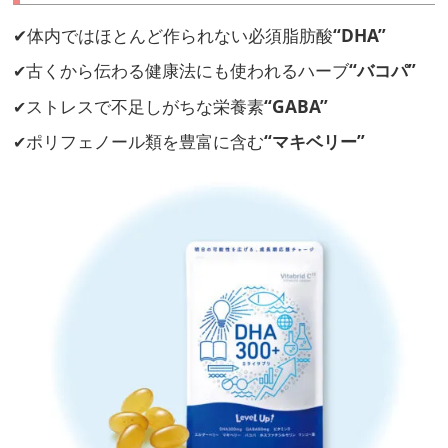
✔
体内ではほとんど作られない必須脂肪酸
“DHA”
古くから伝わる健康法にも
使われるハーブ
“バコパ”
✔
ストレスで不足しがちな栄養素
“GABA”
✔
ポリフェノール類を豊富に含む
“マキベリー”
✔