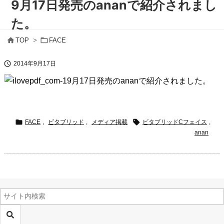
9月17日発売のananで紹介されまし
た。


TOP
>
FACE

2014年9月17日
9月17日発売のananで紹介されました。


FACE
,
ビタブリッド
,
メディア掲載
ビタブリッドCフェイス
,
anan