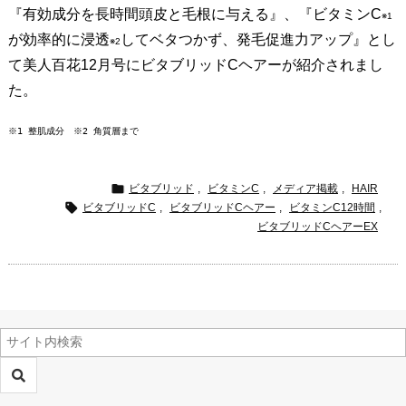
『有効成分を長時間頭皮と毛根に与える』、『ビタミンC
※1
が効率的に浸透
してベタつかず、発毛促進力アップ』とし
※2
て美人百花12月号にビタブリッドCヘアーが紹介されまし
た。
※1 整肌成分　※2 角質層まで

ビタブリッド
,
ビタミンC
,
メディア掲載
,
HAIR

ビタブリッドC
,
ビタブリッドCヘアー
,
ビタミンC12時間
,
ビタブリッドCヘアーEX