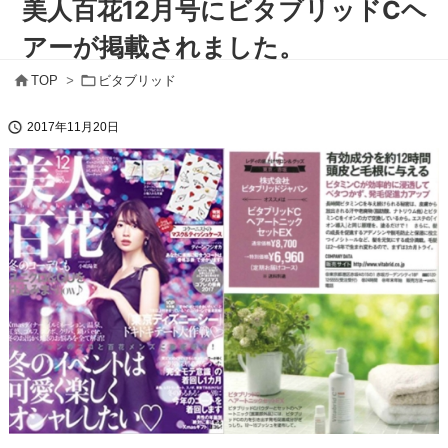
美人百花12月号にビタブリッドCヘ
アーが掲載されました。


TOP
>
ビタブリッド

2017年11月20日