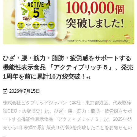
ひざ・腰・筋力・脂肪・疲労感をサポートする
機能性表示食品 『アクティブリッチ５』、発売
1周年を前に累計10万袋突破！
※1

2026年7月15日
株式会社ビタブリッドジャパン（本社：東京都港区、代表取締
役CEO：大塚博史）は、ひざ・腰・筋力・脂肪・疲労感をサポ
ートする機能性表示食品「アクティブリッチ５」が、2025年発
売から1年未満で累計販売10万袋※を突破したことをお知らせい
...