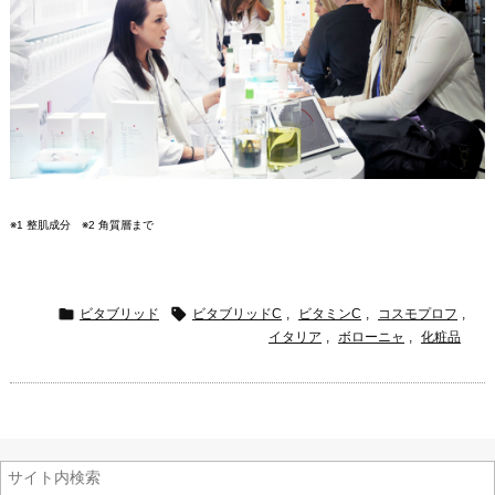
※1 整肌成分 ※2 角質層まで


ビタブリッド
ビタブリッドC
,
ビタミンC
,
コスモプロフ
,
イタリア
,
ボローニャ
,
化粧品