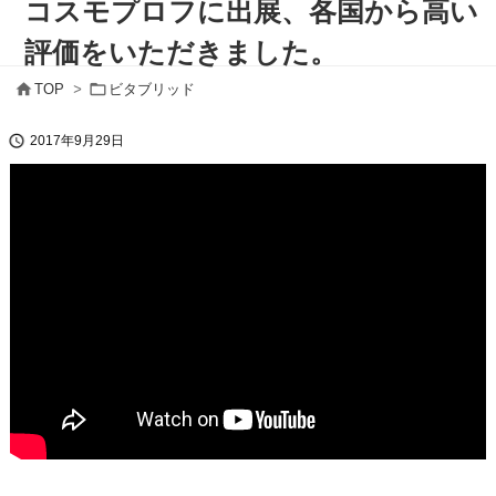
コスモプロフに出展、各国から高い
評価をいただきました。


TOP
>
ビタブリッド

2017年9月29日