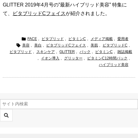
GLITTER 2019年4月号の”最新ハイブリッド美容” 特集に
て、
ビタブリッドCフェイス
が紹介されました。

FACE
,
ビタブリッド
,
ビタミンC
,
メディア掲載
,
愛用者

美容
,
美白
,
ビタブリッドCフェイス
,
美肌
,
ビタブリッドC
,
ビタブリッド
,
スキンケア
,
GLITTER
,
パック
,
ビタミンC
,
雑誌掲載
,
イオン導入
,
グリッター
,
ビタミンC12時間パック
,
ハイブリッド美容