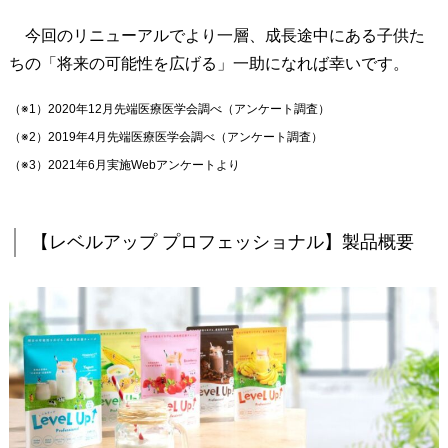
り
今回のリニューアルでより一層、成長途中にある子供た
メ
ちの「将来の可能性を広げる」一助になれば幸いです。
ニ
ュ
（※1）2020年12月先端医療医学会調べ（アンケート調査）
ー
（※2）2019年4月先端医療医学会調べ（アンケート調査）
が
（※3）2021年6月実施Webアンケートより
手
軽
に
【レベルアップ プロフェッショナル】製品概要
3
.
【
レ
ベ
ル
ア
ッ