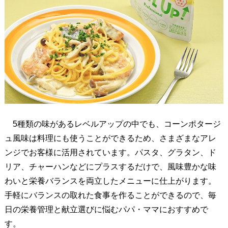
2
.
料
理
に
も
ア
レ
ン
ジ
5種類の味があるレベルアップの中でも、コーンポタージ
可
ュ風味は料理にも使うことができるため、さまざまなアレ
能
ンジでお客様に活用されています。パスタ、グラタン、ド
！
リア、チャーハンなどにプラスするだけで、風味豊かな味
栄
わいと栄養バランスを両立したメニューに仕上がります。
養
手軽にバランスの取れた食事を作ることができるので、毎
た
日の栄養管理と献立選びに悩むパパ・ママにおすすめで
っ
す。
ぷ