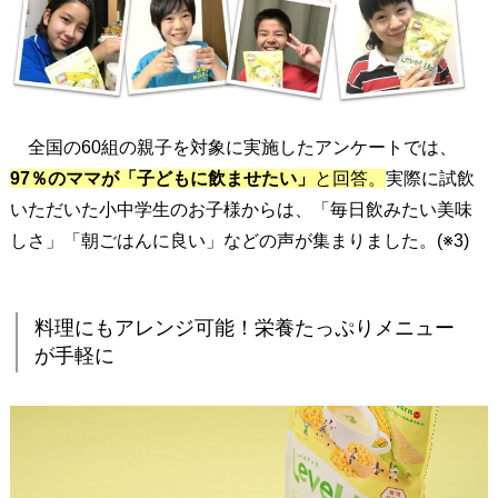
子
ど
も
に
飲
全国の60組の親子を対象に実施したアンケートでは、
ま
せ
97％のママが「子どもに飲ませたい」
と回答。
実際に試飲
た
いただいた小中学生のお子様からは、「毎日飲みたい美味
い
しさ」「朝ごはんに良い」などの声が集まりました。(※3)
」
と
回
料理にもアレンジ可能！栄養たっぷりメニュー
答
が手軽に
(
※
3
)