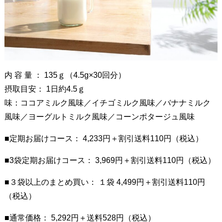
プ
プ
ロ
フ
ェ
ッ
内 容 量 ： 135ｇ（4.5g×30回分）
シ
摂取目安： 1日約4.5ｇ
ョ
味：ココアミルク風味／イチゴミルク風味／バナナミルク
ナ
風味／ヨーグルトミルク風味／コーンポタージュ風味
ル
■定期お届けコース： 4,233円＋割引送料110円（税込）
】
製
■3袋定期お届けコース： 3,969円＋割引送料110円（税込）
品
概
■３袋以上のまとめ買い： １袋 4,499円＋割引送料110円
要
（税込）
4
■通常価格： 5,292円＋送料528円（税込）
.