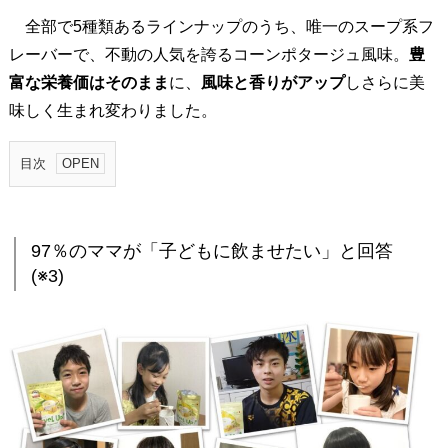
全部で5種類あるラインナップのうち、唯一のスープ系フ
レーバーで、不動の人気を誇るコーンポタージュ風味。
豊
富な栄養価はそのまま
に、
風味と香りがアップ
しさらに美
味しく生まれ変わりました。
目次
1
.
9
97％のママが「子どもに飲ませたい」と回答
7
(※3)
％
の
マ
マ
が
「