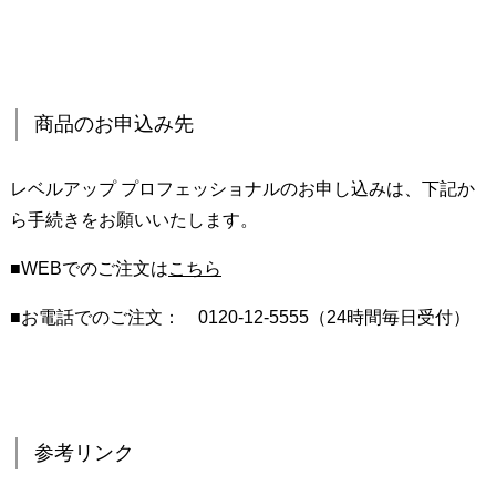
商
品
の
お
商品のお申込み先
申
込
レベルアップ プロフェッショナルのお申し込みは、下記か
み
ら手続きをお願いいたします。
先
5
■WEBでのご注文は
こちら
.
参
■お電話でのご注文： 0120-12-5555（24時間毎日受付）
考
リ
ン
ク
参考リンク