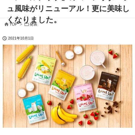
ュ風味がリニューアル！更に美味し
くなりました。


TOP
>
発表

2021年10月1日