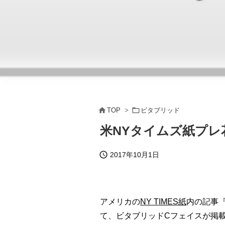


TOP
>
ビタブリッド
米NYタイムズ紙プレ

2017年10月1日
アメリカの
NY TIMES紙
内の記事『A
て、ビタブリッドCフェイスが掲