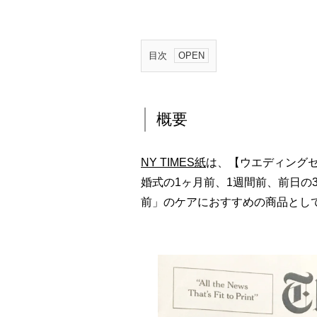
目次
1
.
概
概要
要
2
NY TIMES紙
は、【ウエディング
.
婚式の1ヶ月前、1週間前、前日の
掲
前」のケアにおすすめの商品とし
載
内
容