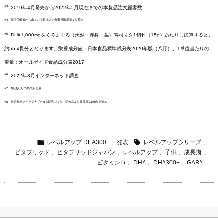
※3
2019年4月発売から2022年5月現在までの本製品注文顧客数
※4 厚生労働省から出ている日本人の食事摂取基準より算出
※5
DHA1,000mgをくろまぐろ（天然・赤身・生）寿司ネタ1切れ（15g）あたりに換算すると、
約55.4貫分となります。栄養成分値：日本食品標準成分表2020年版（八訂）、1単位当たりの
重量：オールガイド食品成分表2017
※6
2022年3月インターネット調査
※7 1回あたりの摂取目安量
※8 特許技術クイックカプセル®製法につき、従来品より吸収率2.1倍向上追加


レベルアップ DHA300+
,
発表
レベルアップシリーズ
,
ビタブリッド
,
ビタブリッドジャパン
,
レベルアップ
,
子供
,
成長期
,
ビタミンＤ
,
DHA
,
DHA300+
,
GABA