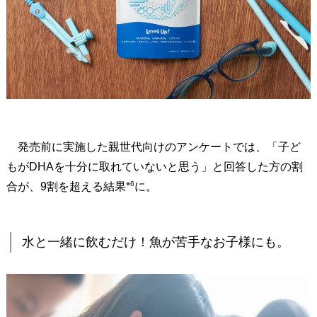
が
D
H
A
を
十
分
に
発売前に実施した親世代向けのアンケートでは、「子ど
摂
もがDHAを十分に取れていないと思う」と回答した方の割
れ
※6
合が、9割を超える結果
に。
て
い
な
水と一緒に飲むだけ！魚が苦手なお子様にも。
い
」
と
回
答