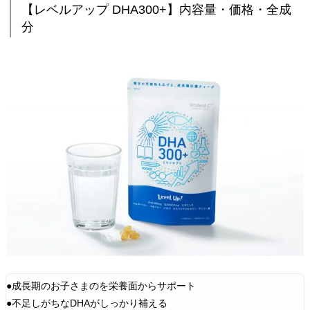
.
【レベルアップ DHA300+】内容量・価格・全成
【
分
レ
ベ
ル
ア
ッ
プ
D
H
A
3
0
0
+
】
●成長期のお子さまのを栄養面からサポート
内
●不足しがちなDHAがしっかり補える