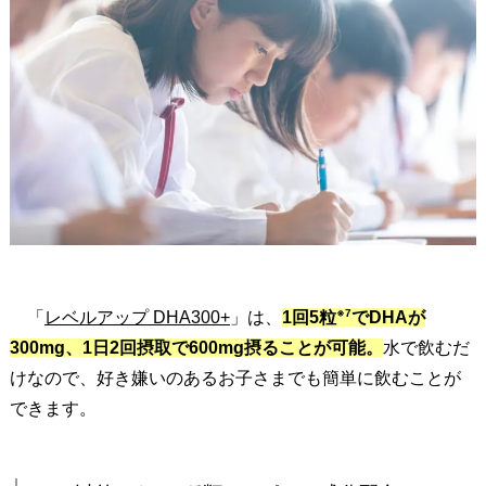
3
.
水
と
一
緒
に
飲
む
だ
け
※7
「
レベルアップ DHA300+
」は、
1回5粒
でDHAが
！
300mg、1日2回摂取で600mg摂ることが可能。
水で飲むだ
魚
けなので、好き嫌いのあるお子さまでも簡単に飲むことが
が
できます。
苦
手
な