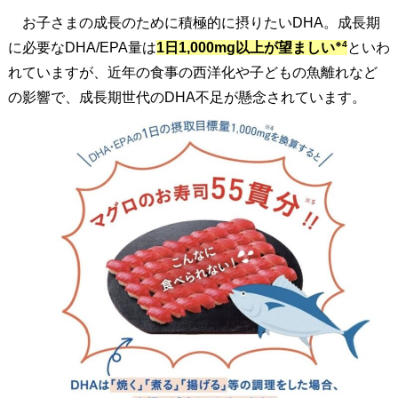
に
お子さまの成長のために積極的に摂りたいDHA。成長期
大
※4
に必要なDHA/EPA量は
1日1,000mg以上が望ましい
といわ
切
れていますが、近年の食事の西洋化や子どもの魚離れなど
な
の影響で、成長期世代のDHA不足が懸念されています。
D
H
A
で
す
が
、
毎
日
摂
る
の
は