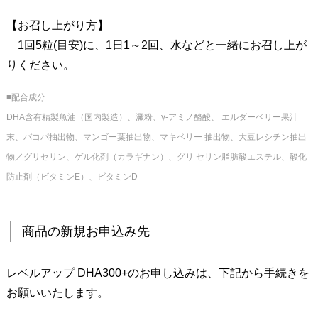
申
込
【お召し上がり方】
み
1回5粒(目安)に、1日1～2回、水などと一緒にお召し上が
先
りください。
8
.
■配合成分
参
DHA含有精製魚油（国内製造）、澱粉、γ-アミノ酪酸、 エルダーベリー果汁
考
末、バコパ抽出物、マンゴー葉抽出物、マキベリー 抽出物、大豆レシチン抽出
リ
物／グリセリン、ゲル化剤（カラギナン）、グリ セリン脂肪酸エステル、酸化
ン
防止剤（ビタミンE）、ビタミンD
ク
商品の新規お申込み先
レベルアップ DHA300+のお申し込みは、下記から手続きを
お願いいたします。