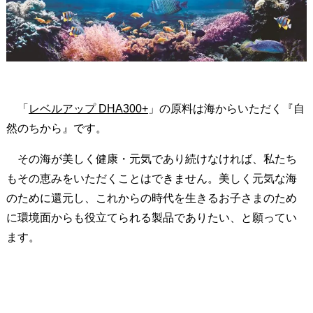
子
ど
も
の
成
長
「
レベルアップ DHA300+
」の原料は海からいただく『自
支
然のちから』です。
援
に
その海が美しく健康・元気であり続けなければ、私たち
つ
もその恵みをいただくことはできません。美しく元気な海
な
のために還元し、これからの時代を生きるお子さまのため
が
に環境面からも役立てられる製品でありたい、と願ってい
り
ます。
ま
す
。
6