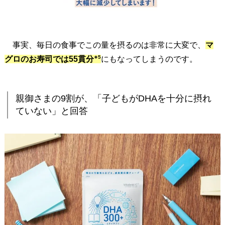
大
変
2
.
事実、毎日の食事でこの量を摂るのは非常に大変で、
マ
親
※5
グロのお寿司では55貫分
にもなってしまうのです。
御
さ
ま
親御さまの9割が、「子どもがDHAを十分に摂れ
の
ていない」と回答
9
割
が
、
「
子
ど
も