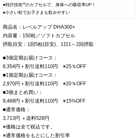
容
※8
●特許技術
のカプセルで、身体への吸収率UP！
量
●小さい粒でお子さまも飲みやすい
・
価
商品名：レベルアップ DHA300+
格
内容量：150粒／ソフトカプセル
・
摂取目安：1回5粒(目安)、1日1～2回摂取
全
成
■3個定期お届けコース：
分
8,354円＋割引送料110円 ※25％OFF
7
■1個定期お届けコース：
.
2,970円＋割引送料110円 ※20％OFF
商
■3個まとめ買い：
品
9,468円＋割引送料110円 ※15%OFF
の
■通常価格：
新
3,713円 ＋送料528円
規
※価格は全て税込です。
お
※通常価格をもとにした割引率