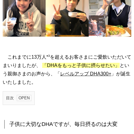
※3
これまでに13万人
を超えるお客さまにご愛飲いただいて
まいりましたが、
「DHAをもっと子供に摂らせたい」
とい
う親御さまのお声から、「
レベルアップ DHA300+
」が誕生
いたしました。
目次
1
.
子
子供に大切なDHAですが、毎日摂るのは大変
供