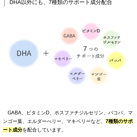
DHA以外にも、7種類のサポート成分配合
お
子
様
に
も
。
4
.
D
H
A
以
外
に
GABA、ビタミンD、ホスファチジルセリン、バコパ、マ
も
ンゴー葉、エルダーべリー、マキベリーなど、
7種類のサポ
、
ート成分
を配合しています。
7