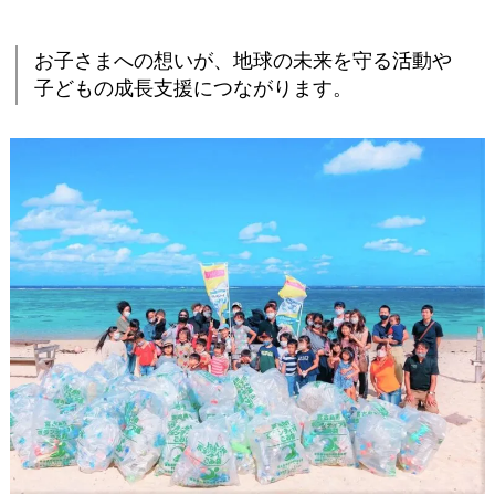
種
類
お子さまへの想いが、地球の未来を守る活動や
の
子どもの成長支援につながります。
サ
ポ
ー
ト
成
分
配
合
5
.
お
子
さ
ま