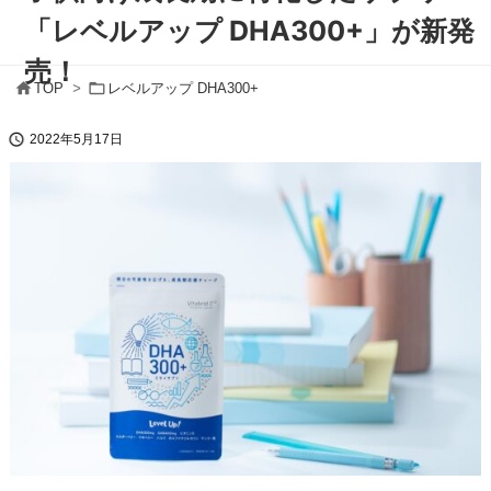
「レベルアップ DHA300+」が新発
売！


TOP
>
レベルアップ DHA300+

2022年5月17日