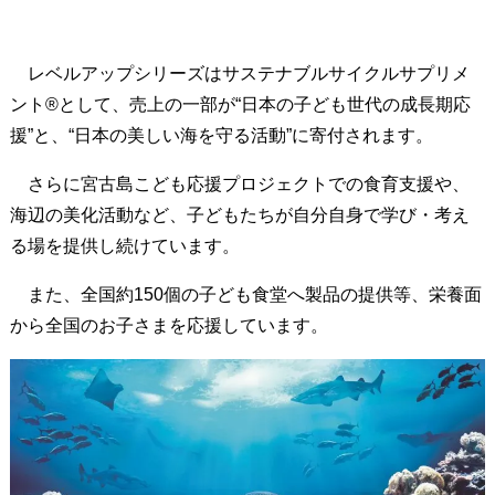
へ
の
レベルアップシリーズはサステナブルサイクルサプリメ
想
ント®として、売上の一部が“日本の子ども世代の成長期応
い
が
援”と、“日本の美しい海を守る活動”に寄付されます。
、
さらに宮古島こども応援プロジェクトでの食育支援や、
地
海辺の美化活動など、子どもたちが自分自身で学び・考え
球
る場を提供し続けています。
の
未
また、全国約150個の子ども食堂へ製品の提供等、栄養面
来
から全国のお子さまを応援しています。
を
守
る
活
動
や