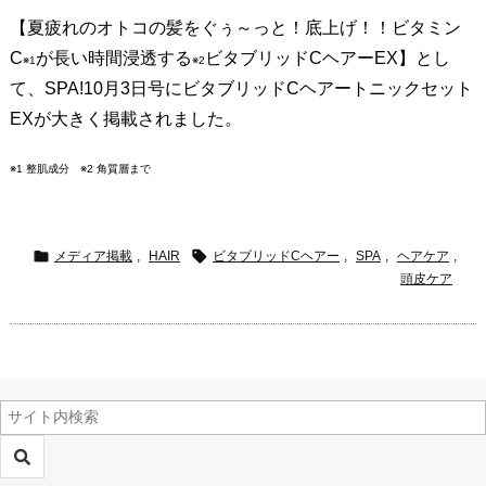
【夏疲れのオトコの髪をぐぅ～っと！底上げ！！ビタミン
C
が長い時間浸透する
ビタブリッドCヘアーEX】とし
※1
※2
て、SPA!10月3日号にビタブリッドCヘアートニックセット
EXが大きく掲載されました。
※1 整肌成分 ※2 角質層まで


メディア掲載
,
HAIR
ビタブリッドCヘアー
,
SPA
,
ヘアケア
,
頭皮ケア