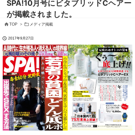
SPA!10月号​にビタブリッドCヘアー
が掲載されました。


TOP
>
メディア掲載

2017年9月27日