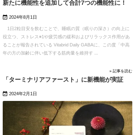
新たに機能性を追加して合計7つの機能性に！

2024年8月1日
1日2粒目安を飲むことで、睡眠の質（眠りの深さ）の向上に
役立つ、ストレス※1や疲労感の緩和およびリラックス作用があ
ることが報告されている Vitabrid Daily GABAに、この度「中高
年の方の加齢に伴い低下する筋肉量を維持す ...
» 記事を読む
「ターミナリアファースト」に新機能が実証

2024年2月1日