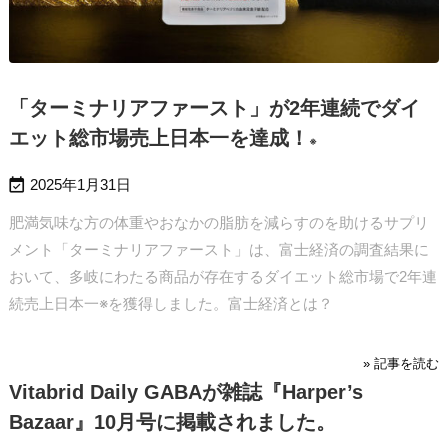
「ターミナリアファースト」が2年連続でダイ
エット総市場売上日本一を達成！
※

2025年1月31日
肥満気味な方の体重やおなかの脂肪を減らすのを助けるサプリ
メント「ターミナリアファースト」は、富士経済の調査結果に
おいて、多岐にわたる商品が存在するダイエット総市場で2年連
続売上日本一※を獲得しました。
富士経済とは？
» 記事を読む
Vitabrid Daily GABAが雑誌『Harper’s
Bazaar』10月号に掲載されました。