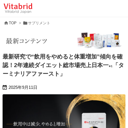


TOP
>
サプリメント
最新研究で“飲用をやめると体重増加”傾向を確
認！2年連続ダイエット総市場売上日本一
「タ
※1
ーミナリアファースト」

2025年9月11日