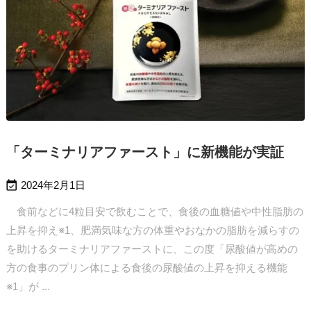
「ターミナリアファースト」に新機能が実証

2024年2月1日
食前などに4粒目安で飲むことで、食後の血糖値や中性脂肪の
上昇を抑え※1、肥満気味な方の体重やおなかの脂肪を減らすの
を助けるターミナリアファーストに、この度「尿酸値が高めの
方の食事のプリン体による食後の尿酸値の上昇を抑える機能
※1」が ...