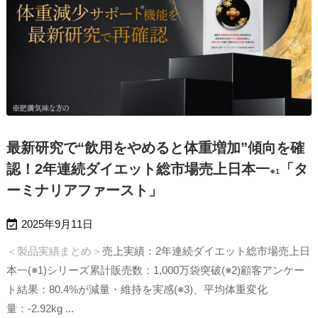
最新研究で“飲用をやめると体重増加”傾向を確
認！2年連続ダイエット総市場売上日本一
「タ
※1
ーミナリアファースト」

2025年9月11日
＜製品実績まとめ＞
売上実績：2年連続ダイエット総市場売上日
本一(※1)
シリーズ累計販売数：1,000万袋突破(※2)
顧客アンケー
ト結果：80.4%が減量・維持を実感(※3)、平均体重変化
量：-2.92kg ...