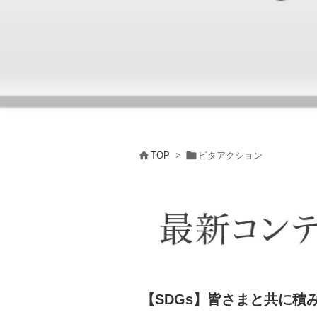


TOP
>
ビタアクション
【SDGs】皆さまと共に